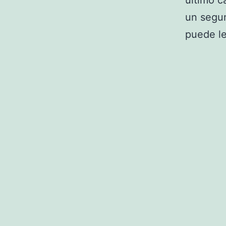
último c
un segu
puede l