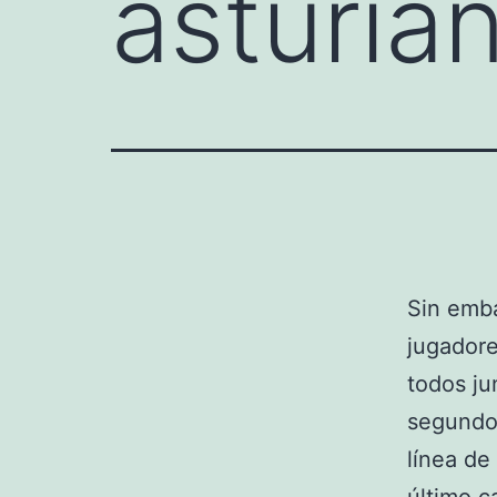
asturia
Sin emba
jugadore
todos ju
segundo.
línea de