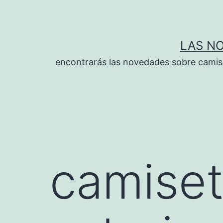
Saltar
al
contenido
LAS N
encontrarás las novedades sobre camise
camiset