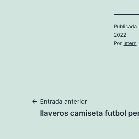
Publicada 
2022
Por
istern
Navegación
Entrada anterior
llaveros camiseta futbol p
de