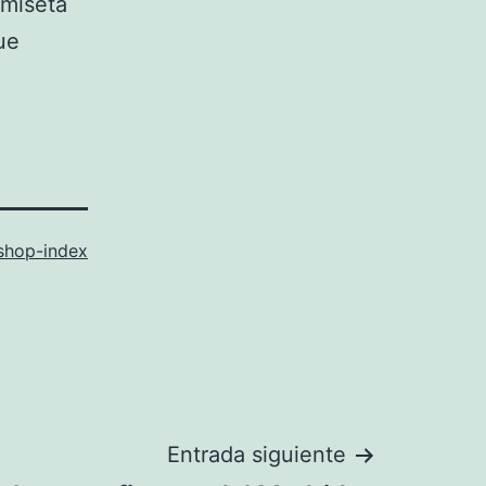
amiseta
ue
shop-index
Entrada siguiente