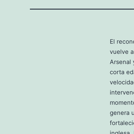
El reco
vuelve a
Arsenal 
corta ed
velocida
interven
momento
genera u
fortalec
inglesa.