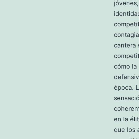
jóvenes,
identida
competit
contagia
cantera 
competit
cómo la
defensi
época. L
sensació
coherent
en la él
que los 