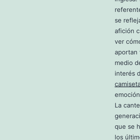
referent
se refle
afición 
ver cómo
aportan 
medio de
interés 
camiseta
emoción 
La cante
generaci
que se h
los últi