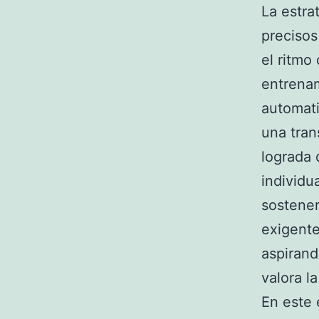
La estra
precisos
el ritmo
entrenam
automati
una tran
lograda 
individu
sostener
exigente
aspirand
valora l
En este 