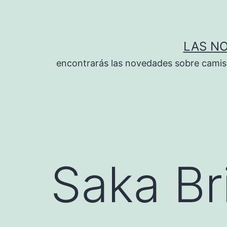
Saltar
al
contenido
LAS N
encontrarás las novedades sobre camise
Saka Bri