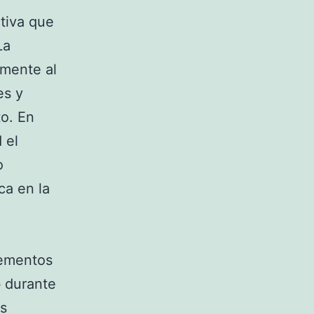
tiva que
La
lmente al
es y
to. En
 el
o
ca en la
lementos
b durante
os