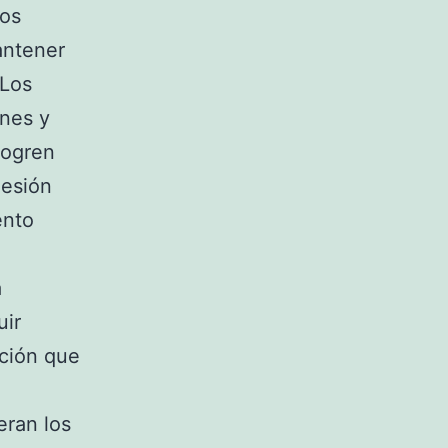
tos
antener
 Los
ones y
logren
hesión
ento
a
uir
ición que
eran los