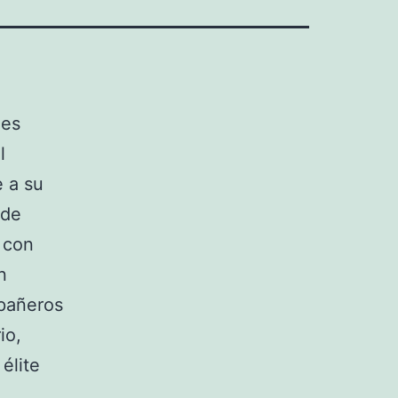
Mes
l
e a su
 de
s con
n
pañeros
io,
élite