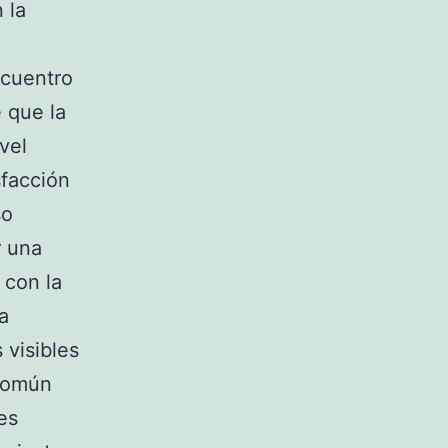
 la
ncuentro
e que la
vel
sfacción
so
r una
 con la
a
 visibles
 común
es