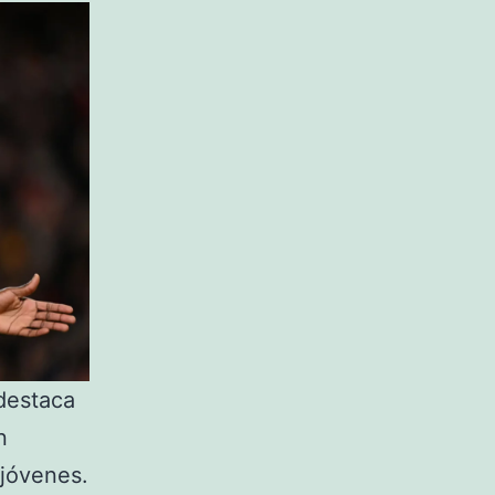
destaca
n
 jóvenes.