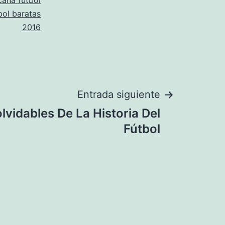
cana futbol
bol baratas
2016
Entrada siguiente
lvidables De La Historia Del
Fútbol