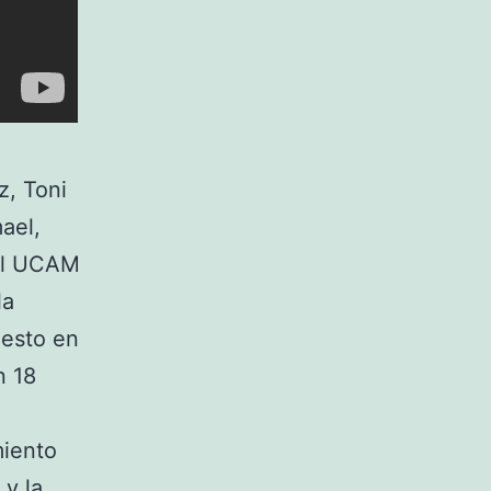
, Toni
ael,
 el UCAM
la
esto en
n 18
miento
 y la