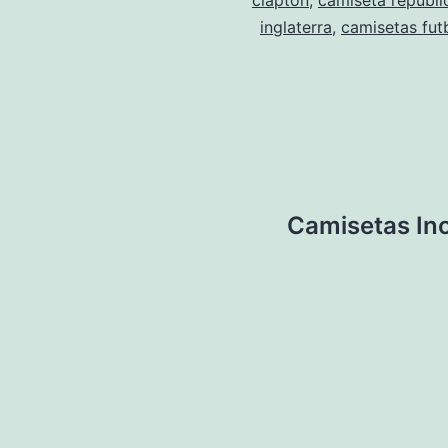
clapton
,
camiseta republi
inglaterra
,
camisetas fut
Camisetas Ino