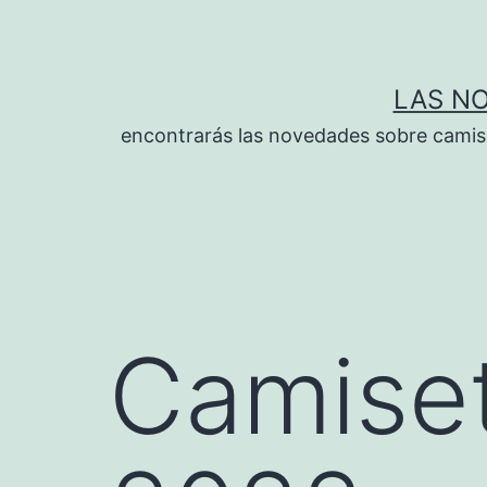
Saltar
al
contenido
LAS N
encontrarás las novedades sobre camise
Camiset