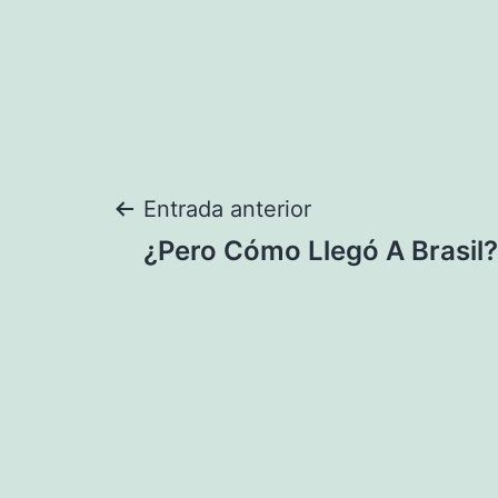
Navegación
Entrada anterior
¿Pero Cómo Llegó A Brasil?
de
entradas