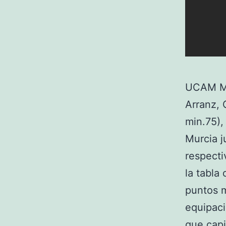
UCAM Mu
Arranz, 
min.75),
Murcia j
respect
la tabla 
puntos m
equipaci
que capi