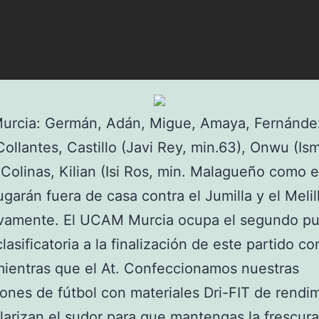
rcia: Germán, Adán, Migue, Amaya, Fernández
Collantes, Castillo (Javi Rey, min.63), Onwu (Ism
 Colinas, Kilian (Isi Ros, min. Malagueño como
ugarán fuera de casa contra el Jumilla y el Melil
ivamente. El UCAM Murcia ocupa el segundo pu
clasificatoria a la finalización de este partido co
ientras que el At. Confeccionamos nuestras
ones de fútbol con materiales Dri-FIT de rendi
larizan el sudor para que mantengas la frescura