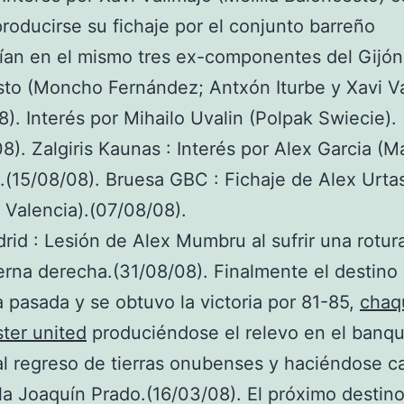
roducirse su fichaje por el conjunto barreño
rían en el mismo tres ex-componentes del Gijón
to (Moncho Fernández; Antxón Iturbe y Xavi Va
8). Interés por Mihailo Uvalin (Polpak Swiecie).
8). Zalgiris Kaunas : Interés por Alex Garcia (M
).(15/08/08). Bruesa GBC : Fichaje de Alex Urta
Valencia).(07/08/08).
rid : Lesión de Alex Mumbru al sufrir una rotura 
erna derecha.(31/08/08). Finalmente el destino 
 pasada y se obtuvo la victoria por 81-85,
chaq
ter united
produciéndose el relevo en el banqui
al regreso de tierras onubenses y haciéndose c
illa Joaquín Prado.(16/03/08). El próximo destin