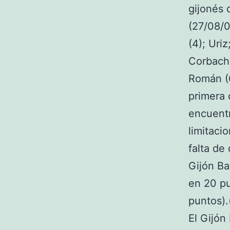
gijonés 
(27/08/0
(4); Uri
Corbacho
Román (6
primera 
encuentr
limitaci
falta de
Gijón Ba
en 20 pu
puntos).
El Gijón