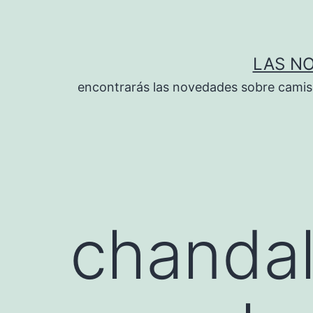
Saltar
al
contenido
LAS N
encontrarás las novedades sobre camise
chandal