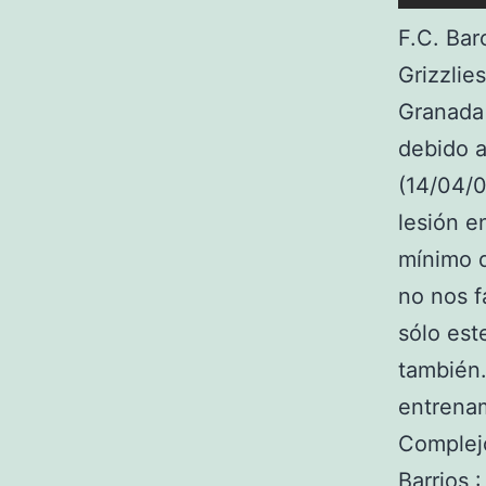
F.C. Bar
Grizzlie
Granada 
debido a
(14/04/0
lesión e
mínimo 
no nos f
sólo est
también.
entrenam
Complejo
Barrios 