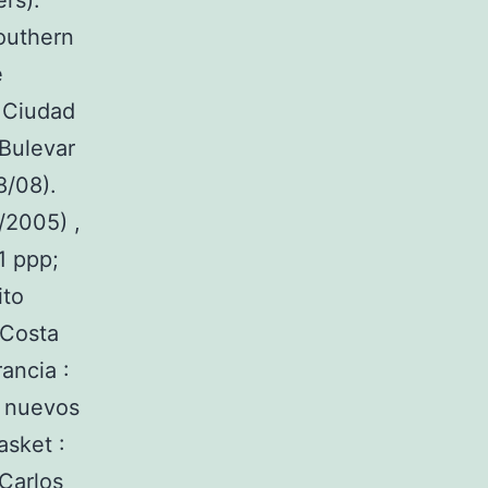
rs).
Southern
e
 Ciudad
 Bulevar
8/08).
/2005) ,
1 ppp;
ito
 Costa
ancia :
 nuevos
asket :
 Carlos