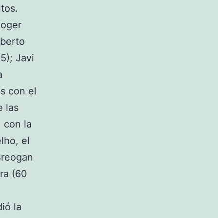
tos.
loger
lberto
5); Javi
a
s con el
 las
, con la
lho, el
 Breogan
ra (60
ió la