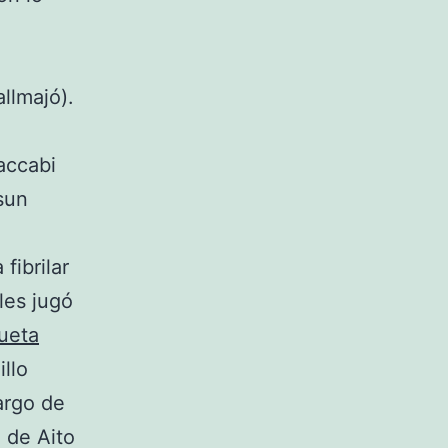
llmajó).
accabi
sun
fibrilar
les jugó
ueta
llo
argo de
o de Aito