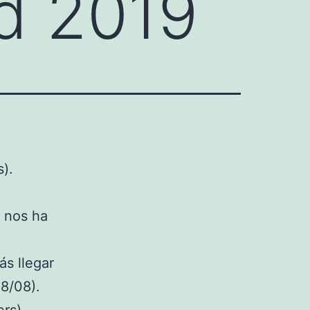
d 2019
).
s nos ha
ás llegar
8/08).