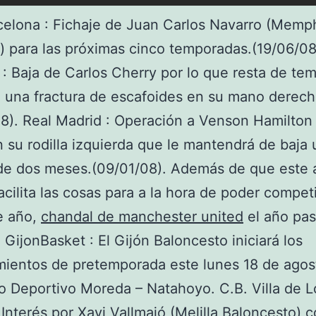
celona : Fichaje de Juan Carlos Navarro (Memp
s) para las próximas cinco temporadas.(19/06/08
: Baja de Carlos Cherry por lo que resta de te
 una fractura de escafoides en su mano derech
8). Real Madrid : Operación a Venson Hamilton
n su rodilla izquierda que le mantendrá de baja 
de dos meses.(09/01/08). Además de que este 
acilita las cosas para a la hora de poder compet
e año,
chandal de manchester united
el año pa
 GijonBasket : El Gijón Baloncesto iniciará los
ientos de pretemporada este lunes 18 de agos
 Deportivo Moreda – Natahoyo. C.B. Villa de L
: Interés por Xavi Vallmajó (Melilla Baloncesto) c