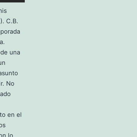
his
). C.B.
mporada
a.
 de una
un
asunto
ir. No
sado
to en el
os
on lo