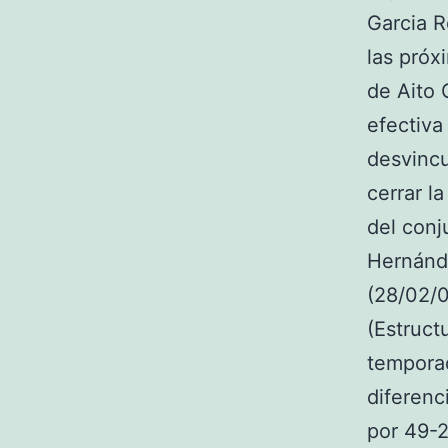
Garcia R
las próx
de Aito 
efectiva
desvincu
cerrar l
del conj
Hernánde
(28/02/0
(Estruct
tempora
diferenc
por 49-2