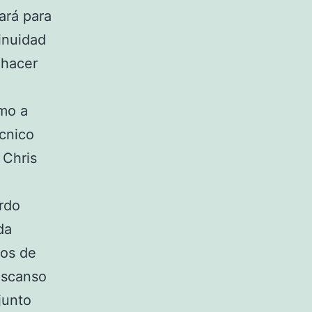
ará para
inuidad
 hacer
imo a
écnico
 Chris
ardo
da
tos de
escanso
junto