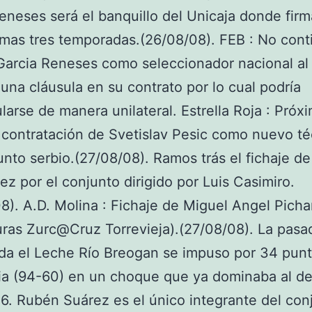
eneses será el banquillo del Unicaja donde firm
imas tres temporadas.(26/08/08). FEB : No cont
Garcia Reneses como seleccionador nacional al
 una cláusula en su contrato por lo cual podría
larse de manera unilateral. Estrella Roja : Próx
a contratación de Svetislav Pesic como nuevo t
unto serbio.(27/08/08). Ramos trás el fichaje de
z por el conjunto dirigido por Luis Casimiro.
8). A.D. Molina : Fichaje de Miguel Angel Pich
uras Zurc@Cruz Torrevieja).(27/08/08). La pasa
da el Leche Río Breogan se impuso por 34 pun
ia (94-60) en un choque que ya dominaba al d
6. Rubén Suárez es el único integrante del con