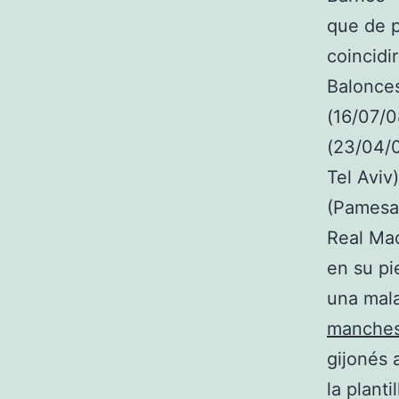
que de p
coincidi
Balonces
(16/07/0
(23/04/0
Tel Aviv
(Pamesa 
Real Mad
en su pi
una mala
manches
gijonés 
la plant