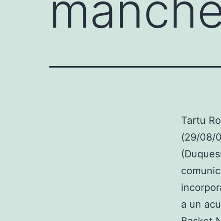
manches
Tartu Ro
(29/08/0
(Duquesn
comunica
incorpor
a un acu