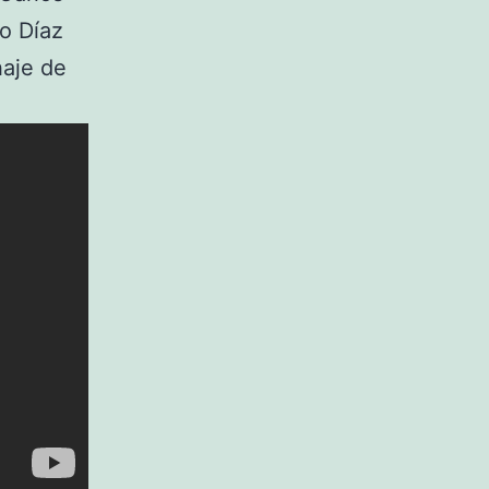
o Díaz
haje de