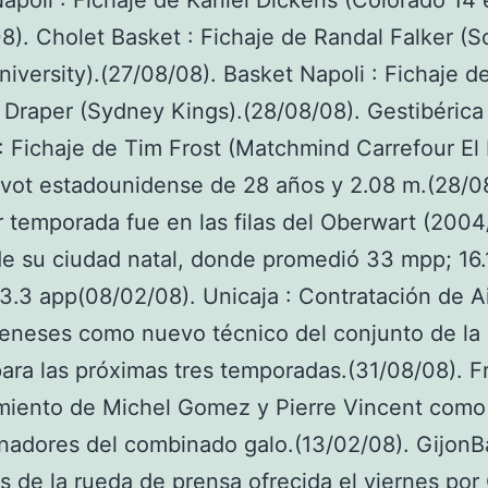
apoli : Fichaje de Kaniel Dickens (Colorado 14 e
8). Cholet Basket : Fichaje de Randal Falker (
 University).(27/08/08). Basket Napoli : Fichaje d
Draper (Sydney Kings).(28/08/08). Gestibérica
: Fichaje de Tim Frost (Matchmind Carrefour El
pivot estadounidense de 28 años y 2.08 m.(28/0
 temporada fue en las filas del Oberwart (2004
e su ciudad natal, donde promedió 33 mpp; 16.
 3.3 app(08/02/08). Unicaja : Contratación de A
eneses como nuevo técnico del conjunto de la
para las próximas tres temporadas.(31/08/08). Fr
iento de Michel Gomez y Pierre Vincent como
nadores del combinado galo.(13/02/08). GijonB
 de la rueda de prensa ofrecida el viernes por