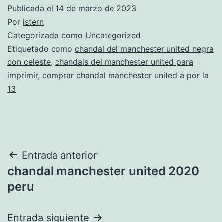
Publicada el
14 de marzo de 2023
Por
istern
Categorizado como
Uncategorized
Etiquetado como
chandal del manchester united negra
con celeste
,
chandals del manchester united para
imprimir
,
comprar chandal manchester united a por la
13
Navegación
Entrada anterior
chandal manchester united 2020
de
peru
entradas
Entrada siguiente