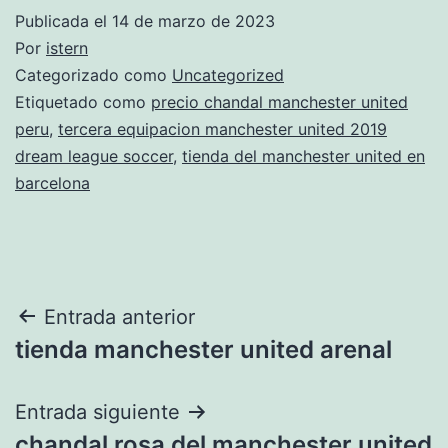
Publicada el
14 de marzo de 2023
Por
istern
Categorizado como
Uncategorized
Etiquetado como
precio chandal manchester united
peru
,
tercera equipacion manchester united 2019
dream league soccer
,
tienda del manchester united en
barcelona
Navegación
Entrada anterior
tienda manchester united arenal
de
entradas
Entrada siguiente
chandal rosa del manchester united