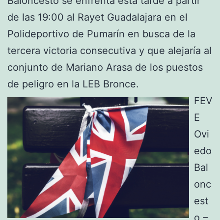
Baloncesto se enfrenta esta tarde a partir
de las 19:00 al Rayet Guadalajara en el
Polideportivo de Pumarín en busca de la
tercera victoria consecutiva y que alejaría al
conjunto de Mariano Arasa de los puestos
de peligro en la LEB Bronce.
FEV
E
Ovi
edo
Bal
onc
est
o –