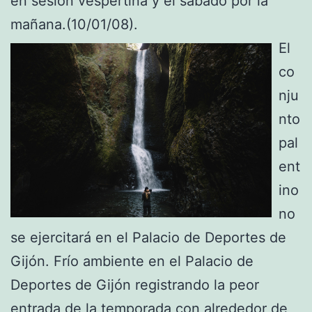
en sesión vespertina y el sábado por la
mañana.(10/01/08).
El
co
nju
nto
pal
ent
ino
no
se ejercitará en el Palacio de Deportes de
Gijón. Frío ambiente en el Palacio de
Deportes de Gijón registrando la peor
entrada de la temporada con alrededor de