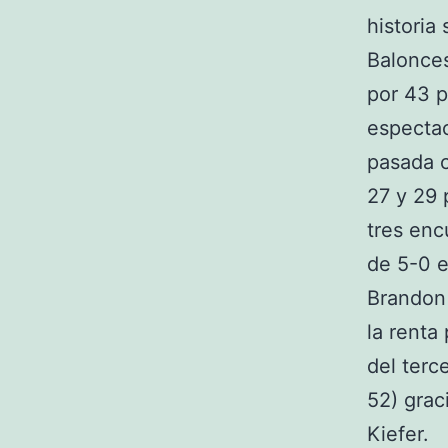
historia
Balonce
por 43 p
espectac
pasada c
27 y 29 
tres enc
de 5-0 e
Brandon 
la renta
del terc
52) grac
Kiefer.