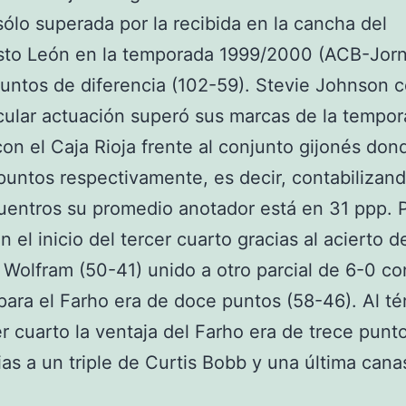
 sólo superada por la recibida en la cancha del
sto León en la temporada 1999/2000 (ACB-Jorn
untos de diferencia (102-59). Stevie Johnson 
ular actuación superó sus marcas de la tempo
on el Caja Rioja frente al conjunto gijonés don
puntos respectivamente, es decir, contabilizand
uentros su promedio anotador está en 31 ppp. P
n el inicio del tercer cuarto gracias al acierto d
Wolfram (50-41) unido a otro parcial de 6-0 co
 para el Farho era de doce puntos (58-46). Al t
er cuarto la ventaja del Farho era de trece punt
ias a un triple de Curtis Bobb y una última cana