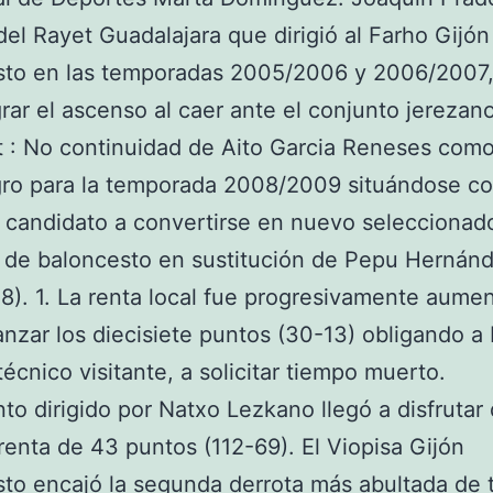
del Rayet Guadalajara que dirigió al Farho Gijón
sto en las temporadas 2005/2006 y 2006/2007,
rar el ascenso al caer ante el conjunto jerezan
 : No continuidad de Aito Garcia Reneses como
gro para la temporada 2008/2009 situándose c
l candidato a convertirse en nuevo seleccionad
 de baloncesto en sustitución de Pepu Hernán
8). 1. La renta local fue progresivamente aume
anzar los diecisiete puntos (30-13) obligando a 
técnico visitante, a solicitar tiempo muerto.
nto dirigido por Natxo Lezkano llegó a disfrutar
enta de 43 puntos (112-69). El Viopisa Gijón
to encajó la segunda derrota más abultada de 