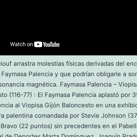
iouf arrastra molestias físicas derivadas del en
l Faymasa Palencia y que podrían obligarle a s
sonancia magnética. Faymasa Palencia – Viopis
to (116-77) : El Faymasa Palencia aplastó por 
encia al Viopisa Gijón Baloncesto en una exhibi
ra palentina comandada por Stevie Johnson (37
 Bravo (22 puntos) sin precedentes en el Pabel
al de Deportes Marta Domínguez. Joaquín Prad