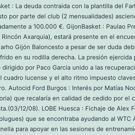
ket : La deuda contraida con la plantilla del Fa
to por parte del club (2 mensualidades) ascie
damente a 100.000 €. GijonBasket : Paulao Pr
s Rincón Axarquia), estará presente en el encue
Farho Gijón Baloncesto a pesar de ser duda deb
frido en su rodilla derecha. La presión ejercida 
 dirigido por Paco Garcia unido a las recuperac
l cuadro lucense y el alto ritmo impuesto clave
o. Autocid Ford Burgos : Interés por Matías No
oria) que recalaría en calidad de cedido por el 
ta.(03/12/08). LOBE Huesca : Fichaje de Alex 
plugues) que se encontraba ayudando al WTC
nella para apoyar en las sesiones de entrenami