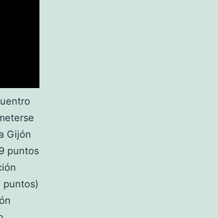
cuentro
ometerse
a Gijón
39 puntos
ción
 puntos)
lón
o,