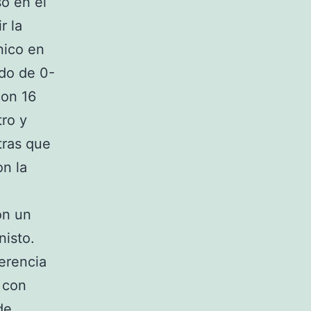
so en el
r la
nico en
edo de 0-
con 16
ro y
ras que
n la
on un
nisto.
erencia
 con
de