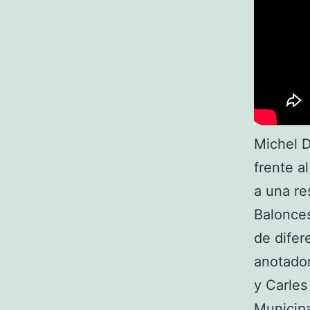
Michel D
frente a
a una re
Balonces
de difer
anotado
y Carles
Municip