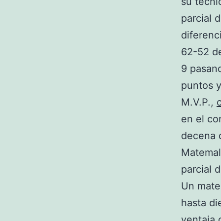
su técni
parcial d
diferenc
62-52 de
9 pasand
puntos y
M.V.P.,
en el co
decena d
Matemala
parcial 
Un mate 
hasta di
ventaja 