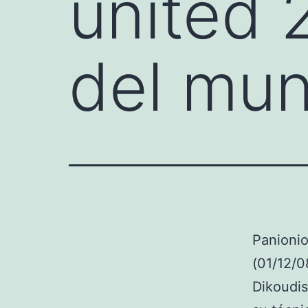
united
del mu
Panionio
(01/12/0
Dikoudis