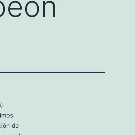
peon
).
Dimos
ción de