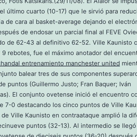
co, Fotis Katsikaris.(29/11/08). El Alaior se impu
el último cuarto (10-17) que le sirvió para reduci
ia de cara al basket-average dejando el electró
spués de endosar un parcial final al FEVE Ovi
o de 62-43 al definitivo 62-52. Ville Kaunisto 
 9 rebotes, fue el máximo anotador del encuent
chandal entrenamiento manchester united
mient
njunto balear tres de sus componentes superaro
e puntos (Guillermo Justo; Fran Baquer; Iván
s). El conjunto ovetense inició el encuentro c
de 7-0 destacando los cinco puntos de Ville Kau
de Ville Kaunisto en contraataque amplió la dif
ecinueve puntos (32-13). Al intermedio se llegó
ovetense de dieciseis puntos (36-20) después 