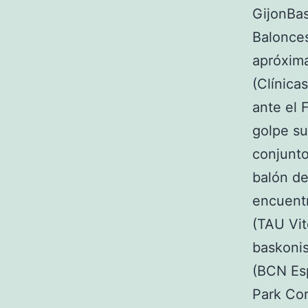
GijonBas
Balonces
apróxima
(Clínica
ante el 
golpe su
conjunto
balón de
encuentr
(TAU Vit
baskonis
(BCN Es
Park Cor