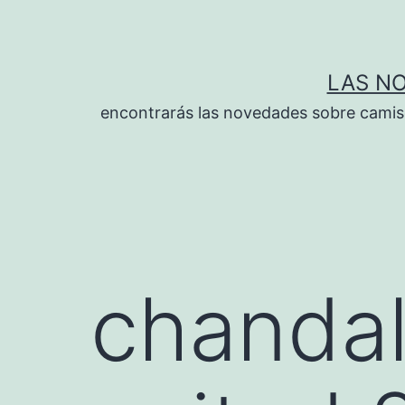
Saltar
al
contenido
LAS N
encontrarás las novedades sobre camise
chanda