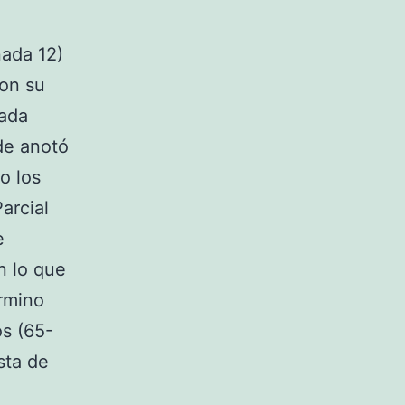
ada 12)
con su
rada
de anotó
o los
arcial
e
n lo que
érmino
os (65-
sta de