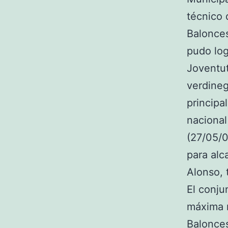
técnico 
Balonce
pudo log
Joventut
verdine
principa
nacional
(27/05/0
para alc
Alonso, 
El conju
máxima r
Balonces