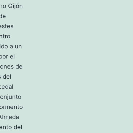
rho Gijón
nde
estes
ntro
ido a un
por el
iones de
s del
cedal
conjunto
Formento
 Almeda
ento del