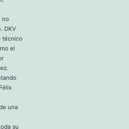
 no
o. DKV
 técnico
omo el
or
dez.
ntando
Félix
 de una
toda su