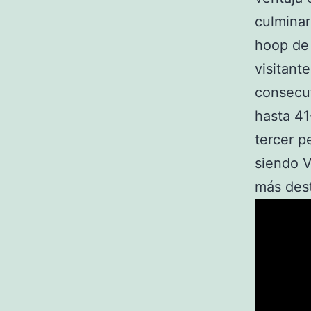
culminar
hoop de 
visitant
consecut
hasta 41
tercer p
siendo V
más des