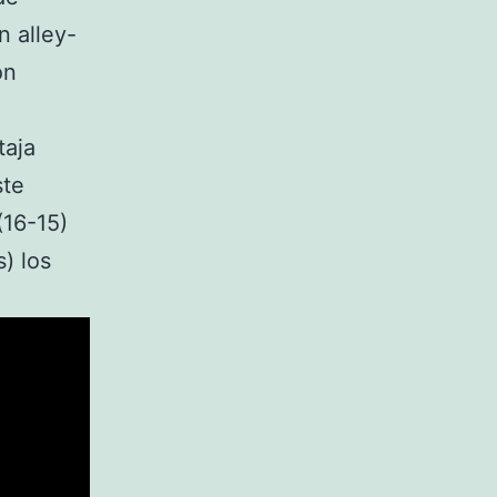
n alley-
ón
taja
ste
(16-15)
) los