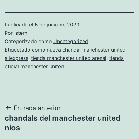
Publicada el
5 de junio de 2023
Por
istern
Categorizado como
Uncategorized
Etiquetado como
nueva chandal manchester united
aliexpress
,
tienda manchester united arenal
,
tienda
oficial manchester united
Navegación
Entrada anterior
chandals del manchester united
de
nios
entradas