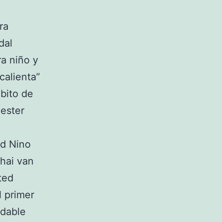
ra
dal
a niño y
calienta”
bito de
ester
ed Nino
hai van
ted
l primer
idable