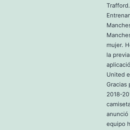
Trafford
Entrenam
Manches
Manchest
mujer. H
la previ
aplicaci
United e
Gracias 
2018-20
camiseta
anunció 
equipo h