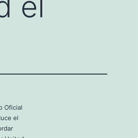
d el
 Oficial
duce el
ordar