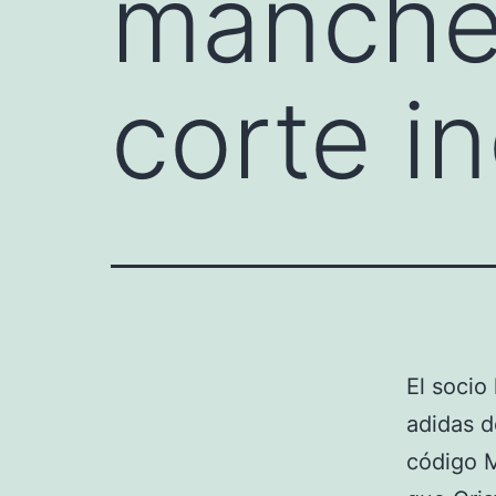
manches
corte i
El socio
adidas d
código M