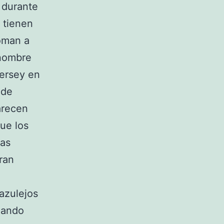
 durante
s tienen
oman a
 nombre
Mersey en
 de
arecen
ue los
sas
gran
azulejos
uando