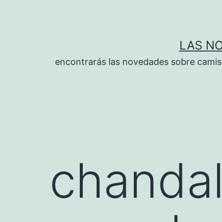
Saltar
al
contenido
LAS N
encontrarás las novedades sobre camise
chanda