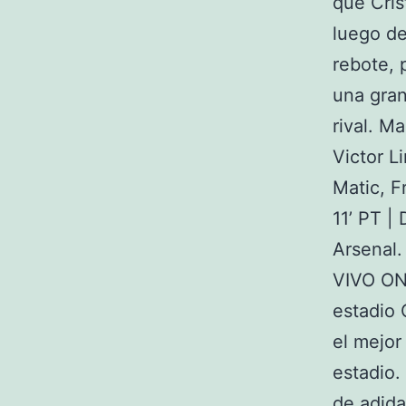
que Cris
luego de
rebote, 
una gran
rival. M
Victor L
Matic, F
11’ PT |
Arsenal.
VIVO ONL
estadio 
el mejor
estadio.
de adida