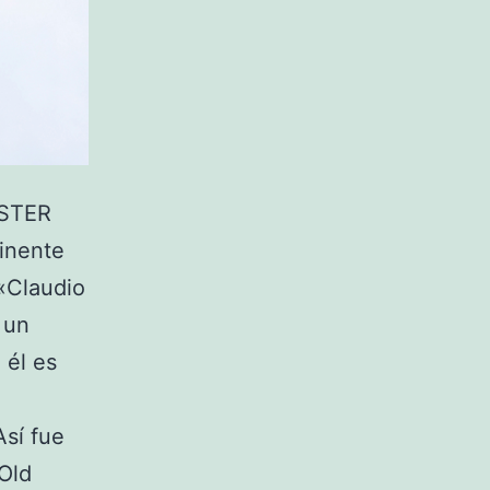
ESTER
tinente
 «Claudio
 un
 él es
Así fue
 Old