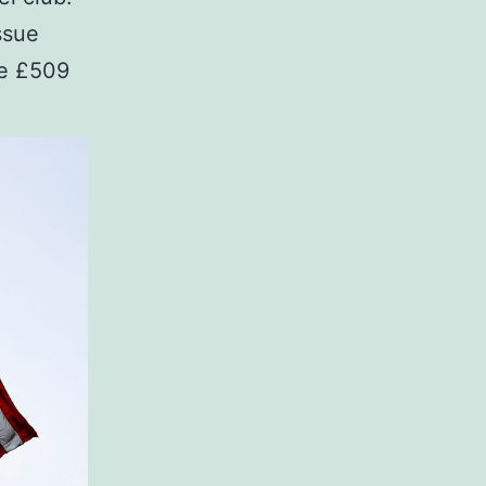
ssue
he £509