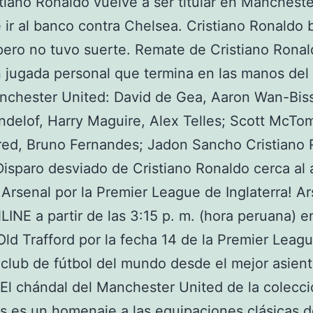
tiano Ronaldo vuelve a ser titular en Manchest
 ir al banco contra Chelsea. Cristiano Ronaldo 
pero no tuvo suerte. Remate de Cristiano Ronal
 jugada personal que termina en las manos del
anchester United: David de Gea, Aaron Wan-Bis
indelof, Harry Maguire, Alex Telles; Scott McTo
red, Bruno Fernandes; Jadon Sancho Cristiano 
 Disparo desviado de Cristiano Ronaldo cerca al 
 Arsenal por la Premier League de Inglaterra! A
INE a partir de las 3:15 p. m. (hora peruana) e
Old Trafford por la fecha 14 de la Premier Leag
 club de fútbol del mundo desde el mejor asient
 El chándal del Manchester United de la colecci
s es un homenaje a las equipaciones clásicas de