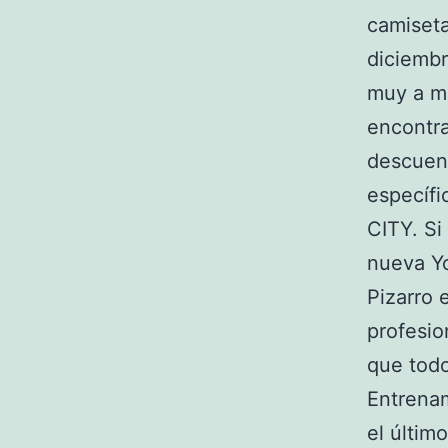
camiset
diciembr
muy a m
encontra
descuen
específ
CITY. Si
nueva Yo
Pizarro 
profesio
que todo
Entrenam
el últim