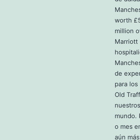
Manchest
worth £5
million 
Marriott
hospital
Manchest
de exper
para los
Old Traf
nuestros
mundo. 
o mes en
aún más