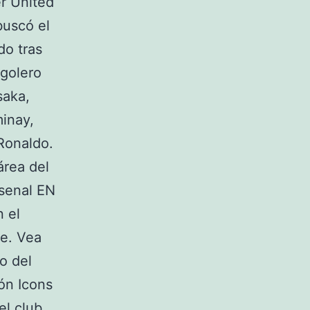
er United
buscó el
do tras
 golero
saka,
minay,
Ronaldo.
área del
rsenal EN
n el
ue. Vea
o del
ón Icons
l club.