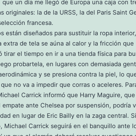
, que un día me llegó de Europa una caja con tr
s originales: la de la URSS, la del Paris Saint G
 selección francesa.
os están diseñados para sustituir la ropa interior
 extra de tela se aúna al calor y la fricción que
 tirar el tiempo en ir a una tienda física para b
uego probartela, en lugares con demasiada gent
aerodinámica y se presiona contra la piel, lo qu
a que no va a impedir que corras o aceleres. Par
Michael Carrick informó que Harry Maguire, que
l empate ante Chelsea por suspensión, podría v
ridad en lugar de Eric Bailly en la zaga central. S
 Michael Carrick seguirá en el banquillo ante l