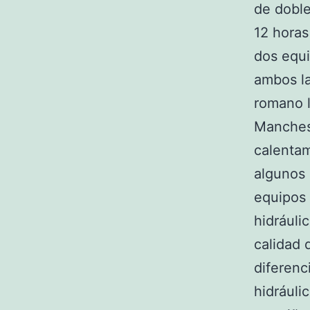
de doble
12 horas
dos equi
ambos la
romano l
Manchest
calentam
algunos 
equipos
hidráuli
calidad 
diferenc
hidráuli