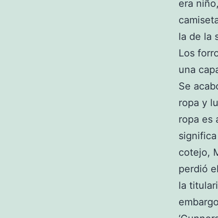
era niño
camiseta
la de la
Los forr
una capa
Se acabó
ropa y l
ropa es 
signific
cotejo, 
perdió e
la titula
embargo,