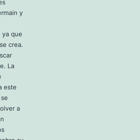
es
ermain y
, ya que
 se crea.
uscar
e. La
e
a este
 se
olver a
in
os