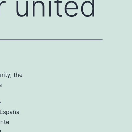
r united
o
 España
ante