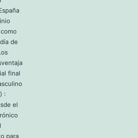
l
 España
inio
n como
 día de
Los
sventaja
l final
asculino
 :
sde el
trónico
1
to para