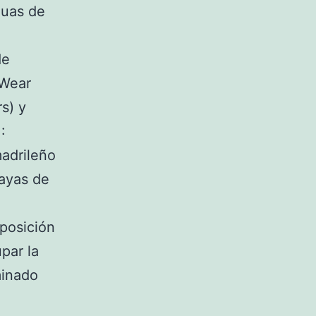
guas de
de
 Wear
s) y
:
madrileño
layas de
a
 posición
par la
minado
a