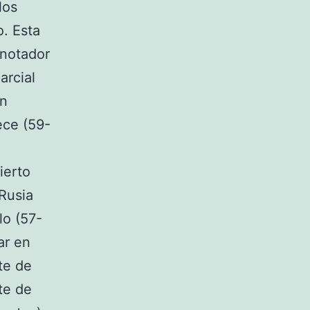
los
. Esta
anotador
arcial
en
ece (59-
ierto
Rusia
lo (57-
ar en
rte de
te de