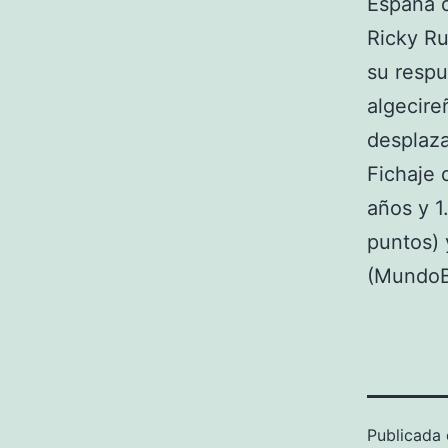
España d
Ricky Ru
su respu
algecire
desplaza
Fichaje 
años y 1
puntos) 
(MundoBa
Publicada 