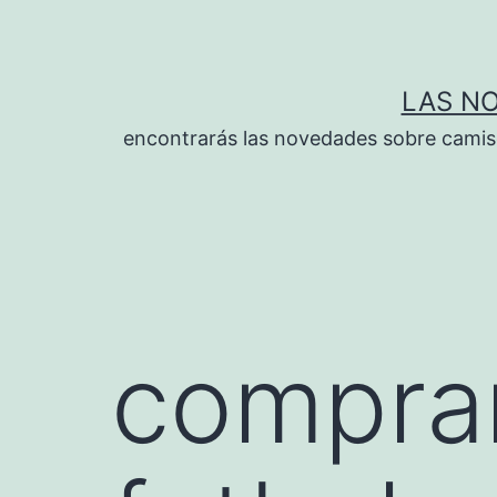
Saltar
al
contenido
LAS N
encontrarás las novedades sobre camise
comprar