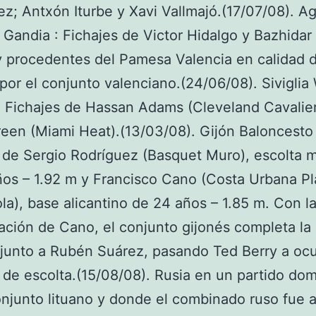
z; Antxón Iturbe y Xavi Vallmajó.(17/07/08). A
 Gandia : Fichajes de Victor Hidalgo y Bazhidar
 procedentes del Pamesa Valencia en calidad 
por el conjunto valenciano.(24/06/08). Siviglia
 Fichajes de Hassan Adams (Cleveland Cavalier
een (Miami Heat).(13/03/08). Gijón Baloncesto 
 de Sergio Rodríguez (Basquet Muro), escolta 
os – 1.92 m y Francisco Cano (Costa Urbana P
la), base alicantino de 24 años – 1.85 m. Con l
ación de Cano, el conjunto gijonés completa la
junto a Rubén Suárez, pasando Ted Berry a ocu
 de escolta.(15/08/08). Rusia en un partido do
onjunto lituano y donde el combinado ruso fue 