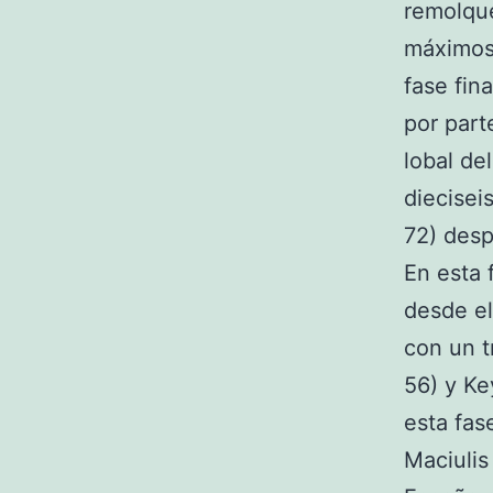
remolque
máximos 
fase fin
por part
lobal del
diecisei
72) desp
En esta 
desde el
con un t
56) y Ke
esta fase
Maciulis