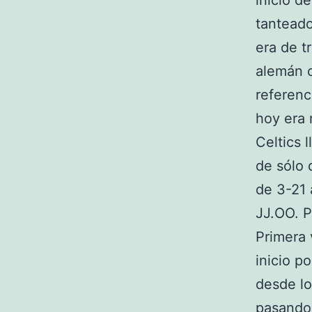
inicio d
tanteado
era de t
alemán 
referenc
hoy era 
Celtics 
de sólo 
de 3-21 
JJ.OO. P
Primera 
inicio p
desde lo
pasando 