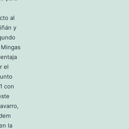
cto al
iñán y
egundo
 Mingas
ventaja
r el
junto
21 con
este
avarro,
ndem
en la