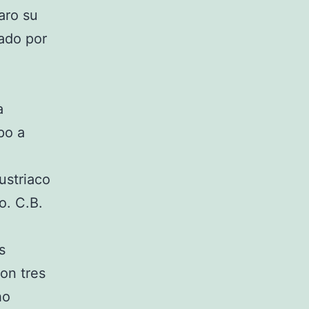
aro su
ado por
a
po a
ustriaco
o. C.B.
s
on tres
ho