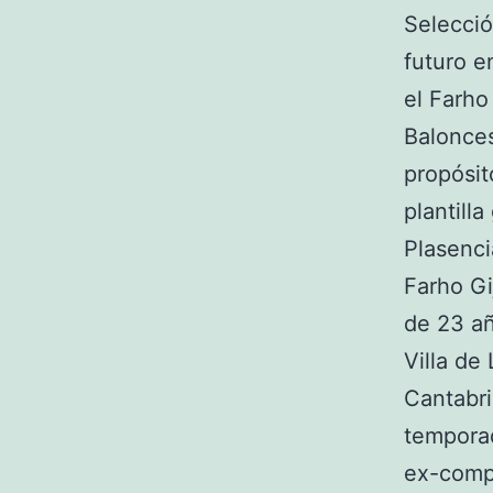
Selecció
futuro e
el Farho
Balonces
propósit
plantill
Plasenci
Farho Gi
de 23 añ
Villa de
Cantabri
temporad
ex-comp