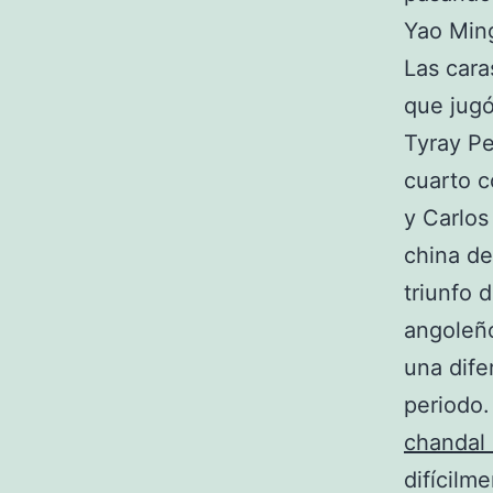
Yao Ming
Las cara
que jugó
Tyray Pe
cuarto 
y Carlos
china de
triunfo 
angoleño
una dife
periodo.
chandal 
difícilm