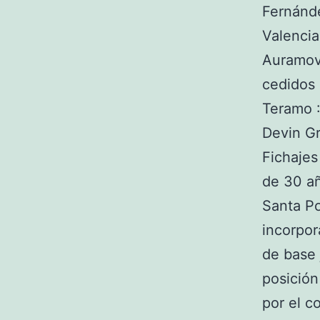
Fernánde
Valencia
Auramov
cedidos 
Teramo :
Devin Gr
Fichajes
de 30 añ
Santa Po
incorpor
de base 
posición
por el c