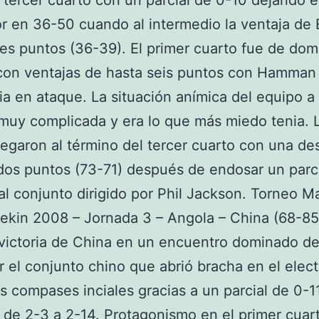
e tercer cuarto con un parcial de 0-10 dejando e
r en 36-50 cuando al intermedio la ventaja de
res puntos (36-39). El primer cuarto fue de dom
con ventajas de hasta seis puntos con Hamma
ia en ataque. La situación anímica del equipo a
muy complicada y era lo que más miedo tenia. 
llegaron al término del tercer cuarto con una de
dos puntos (73-71) después de endosar un parcia
al conjunto dirigido por Phil Jackson. Torneo M
ekin 2008 – Jornada 3 – Angola – China (68-85)
victoria de China en un encuentro dominado de
or el conjunto chino que abrió bracha en el elec
s compases inciales gracias a un parcial de 0-1
de 2-3 a 2-14. Protagonismo en el primer cuar