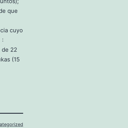
untos);
 de que
ncia cuyo
 :
a de 22
ukas (15
ategorized