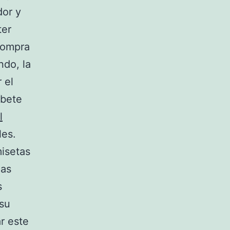
dor y
ter
compra
ndo, la
 el
íbete
l
les.
misetas
las
s
 su
r este