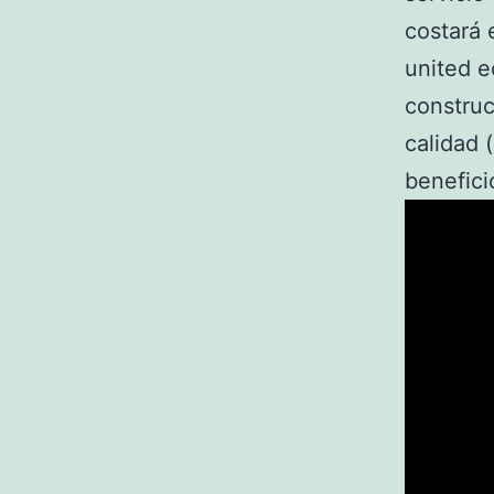
costará 
united e
construc
calidad 
benefici