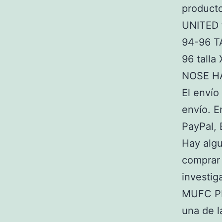
product
UNITED 
94-96 T
96 talla
NOSE H
El envío 
envío. E
PayPal, 
Hay algu
comprar
investi
MUFC PR
una de l