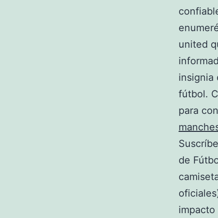
confiabl
enumeré
united q
informad
insignia
fútbol. 
para con
manches
Suscríbe
de Fútbo
camiseta
oficiale
impacto 