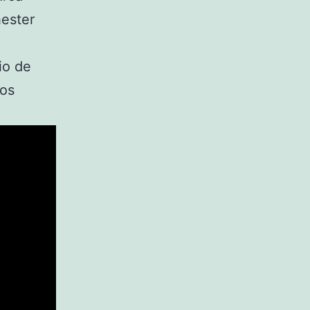
hester
io de
ros