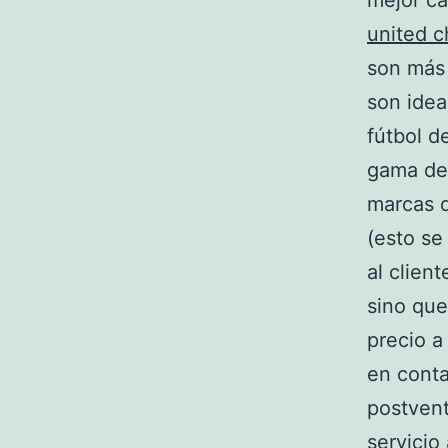
mejor ca
united c
son más 
son idea
fútbol d
gama de 
marcas d
(esto se
al clien
sino que
precio a
en conta
postvent
servicio