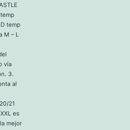
CASTLE
 temp
ED temp
a M – L
del
o vía
n. 3.
nta al
020/21
 XXL es
la mejor