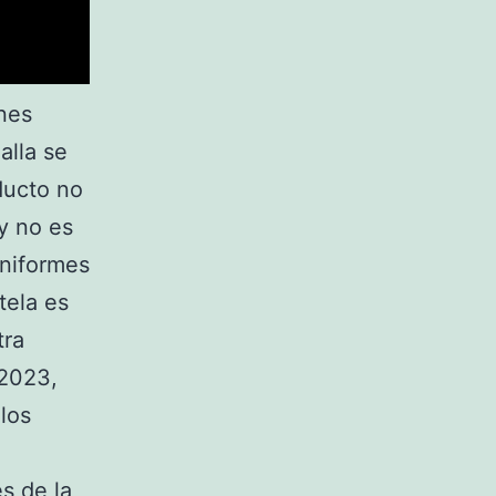
nes
alla se
ducto no
 y no es
uniformes
tela es
tra
 2023,
los
s de la