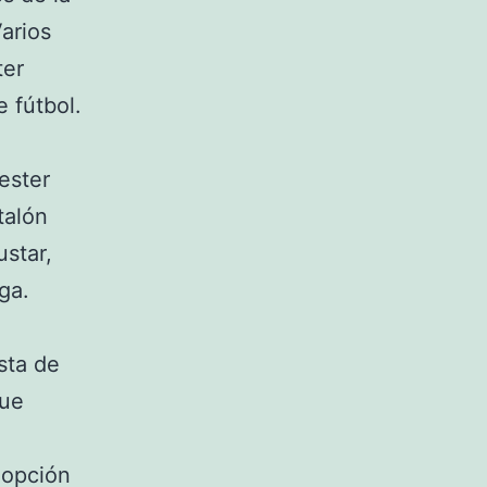
arios
ter
 fútbol.
ester
talón
ustar,
ga.
sta de
que
 opción