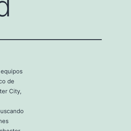
d
y equipos
ico de
er City,
buscando
nes