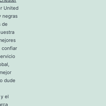
chester
r United
y negras
s de
nuestra
mejores
 confiar
ervicio
obal,
mejor
no dude
 y el
arca