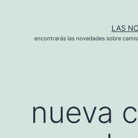
Saltar
al
contenido
LAS N
encontrarás las novedades sobre camise
nueva 