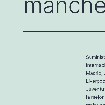
manches
Suminist
internac
Madrid, 
Liverpoo
Juventu
la mejor