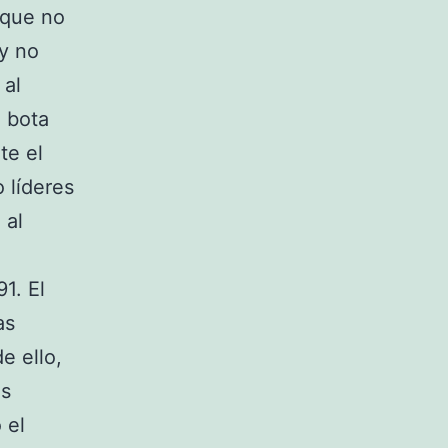
 que no
 y no
 al
 bota
te el
o líderes
 al
1. El
as
e ello,
ás
 el