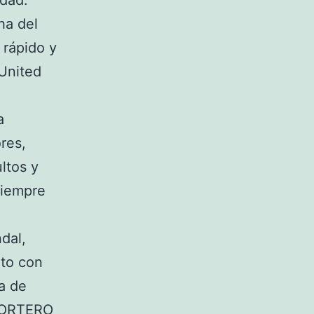
idad.
ha del
 rápido y
United
a
res,
ltos y
siempre
dal,
nto con
ta de
PORTERO