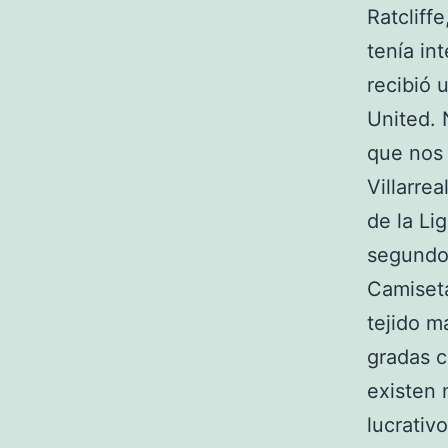
Ratcliff
tenía in
recibió 
United. 
que nos 
Villarre
de la Li
segundo 
Camiseta
tejido m
gradas c
existen 
lucrativ