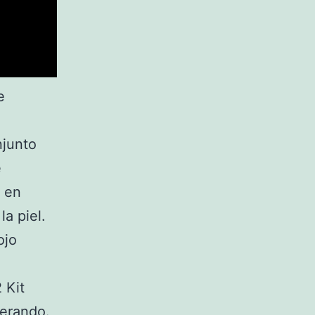
e
njunto
e
o en
la piel.
ojo
 Kit
perando.