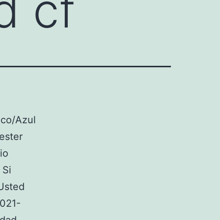
d cf
co/Azul
ester
io
 Si
 Usted
2021-