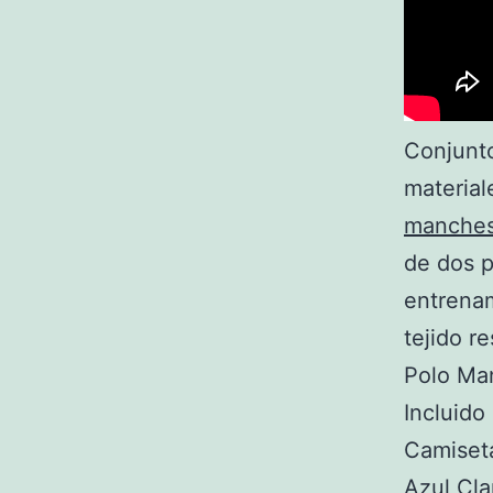
Conjunto
material
manches
de dos 
entrenam
tejido re
Polo Ma
Incluido
Camiset
Azul Cla