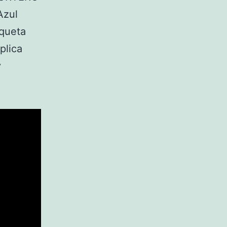
Azul
queta
plica
y