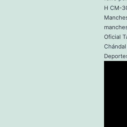
H CM-30
Manches
manchest
Oficial 
Chándal 
Deportes