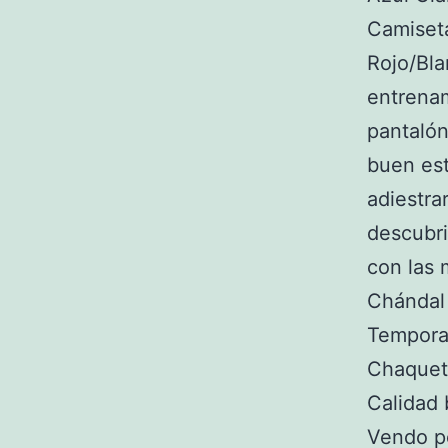
Camiset
Rojo/Bla
entrenam
pantaló
buen est
adiestra
descubri
con las 
Chándal
Tempora
Chaquet
Calidad 
Vendo po