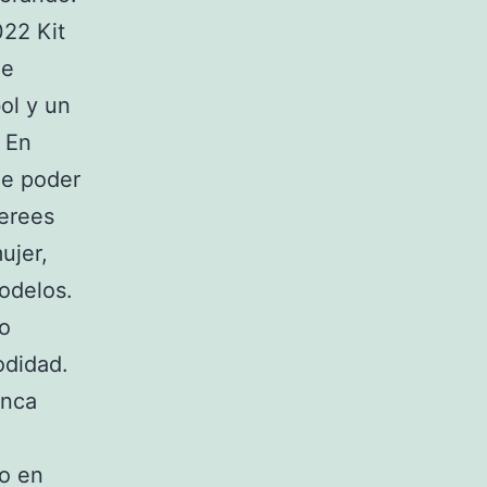
22 Kit
de
ol y un
 En
de poder
ierees
ujer,
odelos.
o
didad.
anca
io en