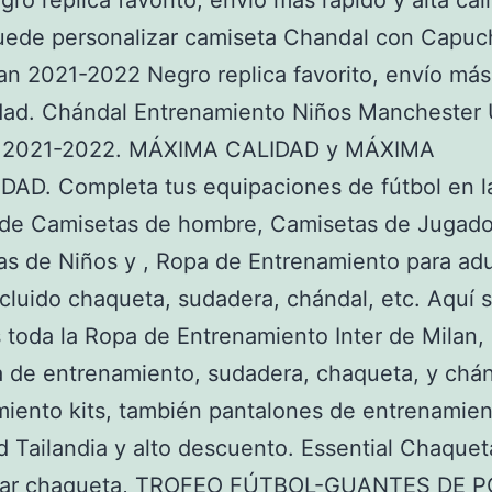
ro replica favorito, envío más rápido y alta cal
uede personalizar camiseta Chandal con Capuc
lan 2021-2022 Negro replica favorito, envío más
idad. Chándal Entrenamiento Niños Manchester 
 2021-2022. MÁXIMA CALIDAD y MÁXIMA
AD. Completa tus equipaciones de fútbol en l
 de Camisetas de hombre, Camisetas de Jugado
s de Niños y , Ropa de Entrenamiento para adu
ncluido chaqueta, sudadera, chándal, etc. Aquí 
toda la Ropa de Entrenamiento Inter de Milan,
 de entrenamiento, sudadera, chaqueta, y chán
iento kits, también pantalones de entrenamie
ad Tailandia y alto descuento. Essential Chaque
olar chaqueta, TROFEO FÚTBOL-GUANTES DE 