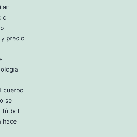
ilan
cio
to
y precio
s
nología
el cuerpo
so se
 fútbol
a hace