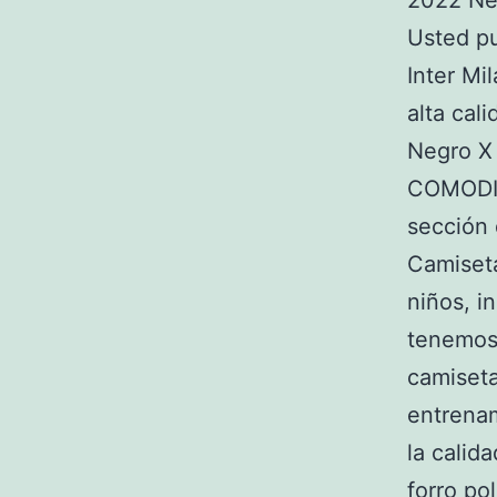
2022 Neg
Usted p
Inter Mi
alta cal
Negro X
COMODID
sección
Camiseta
niños, i
tenemos 
camiseta
entrenam
la calid
forro p