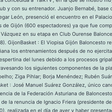
ta concedida a ‘TalkTV’, en la que se mostró muy
lub y con su entrenador. Juanjo Bernabé, base 
gar León, presenció el encuentro en el Palaci
s de Gijón (600 espectadores) ya que fue com
 Vázquez en su etapa en Club Ourense Balonce
8). GijonBasket : El Viopisa Gijón Baloncesto r
ana los entrenamientos después de no ejercita
espertina del lunes debido a los procesos gripa
ravesando los siguientes componentes de la plan
elho; Ziga Pihlar; Borja Menéndez; Rubén Suár
ket : José Manuel Suárez González, único can
dencia de la Federación Asturiana de Baloncesto
de la renuncia de Ignacio Friera (presidente de
), realizada en el día de ayer y haber presenta