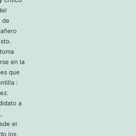
 crítico
del
o de
pañero
sto.
etoma
rse en la
les que
tilla :
ez.
didato a
,
sde el
do los