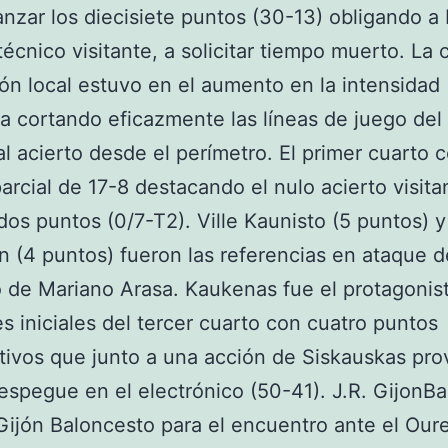
anzar los diecisiete puntos (30-13) obligando a 
técnico visitante, a solicitar tiempo muerto. La 
ión local estuvo en el aumento en la intensidad
a cortando eficazmente las líneas de juego del
al acierto desde el perímetro. El primer cuarto 
arcial de 17-8 destacando el nulo acierto visita
 dos puntos (0/7-T2). Ville Kaunisto (5 puntos) y
(4 puntos) fueron las referencias en ataque d
 de Mariano Arasa. Kaukenas fue el protagonist
 iniciales del tercer cuarto con cuatro puntos
ivos que junto a una acción de Siskauskas pro
espegue en el electrónico (50-41). J.R. GijonBas
Gijón Baloncesto para el encuentro ante el Our