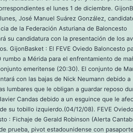
orrespondientes el lunes 1 de diciembre. GijonB
unes, José Manuel Suárez González, candidato
cia de la Federación Asturiana de Baloncesto
zará su candidatura con la presentación de los a
os. GijonBasket : El FEVE Oviedo Baloncesto pa
0 rumbo a Mérida para el enfrentamiento de m
conjunto emeritense (20:30). El conjunto de Ma
ntará con las bajas de Nick Neumann debido a
s lumbares que le obligan a guardar reposo du
Javier Candas debido a un esguince que le afec
de su tobillo izquierdo.(04/12/08). FEVE Ovied
to : Fichaje de Gerald Robinson (Alerta Cantab
de prueba, pivot estadounidense con pasaport