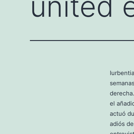
united 
Iurbenti
semanas 
derecha.
el añadi
actuó du
adiós de