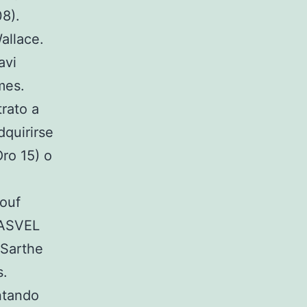
08).
allace.
avi
mes.
rato a
quirirse
Oro 15) o
iouf
 ASVEL
 Sarthe
s.
ntando