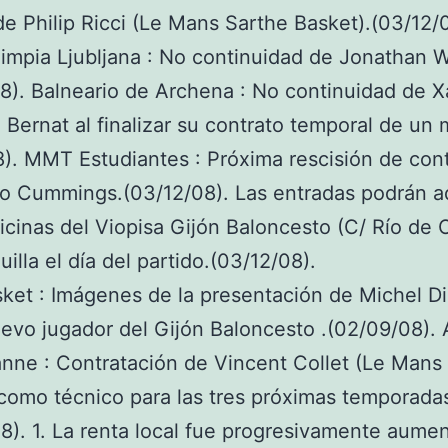
de Philip Ricci (Le Mans Sarthe Basket).(03/12/
impia Ljubljana : No continuidad de Jonathan W
8). Balneario de Archena : No continuidad de X
Bernat al finalizar su contrato temporal de un 
8). MMT Estudiantes : Próxima rescisión de cont
 Cummings.(03/12/08). Las entradas podrán ad
ficinas del Viopisa Gijón Baloncesto (C/ Río de 
uilla el día del partido.(03/12/08).
ket : Imágenes de la presentación de Michel D
vo jugador del Gijón Baloncesto .(02/09/08).
anne : Contratación de Vincent Collet (Le Mans
como técnico para las tres próximas temporada
8). 1. La renta local fue progresivamente aume