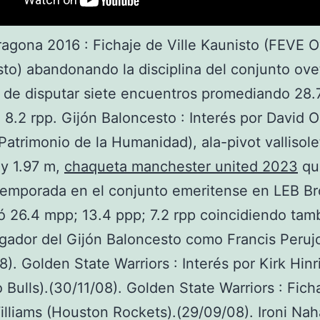
ragona 2016 : Fichaje de Ville Kaunisto (FEVE 
to) abandonando la disciplina del conjunto ov
de disputar siete encuentros promediando 28.
; 8.2 rpp. Gijón Baloncesto : Interés por David 
Patrimonio de la Humanidad), ala-pivot vallisol
y 1.97 m,
chaqueta manchester united 2023
qu
temporada en el conjunto emeritense en LEB B
 26.4 mpp; 13.4 ppp; 7.2 rpp coincidiendo tam
gador del Gijón Baloncesto como Francis Peruj
8). Golden State Warriors : Interés por Kirk Hinr
 Bulls).(30/11/08). Golden State Warriors : Fich
illiams (Houston Rockets).(29/09/08). Ironi Naha