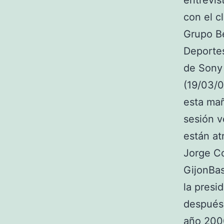
entrevis
con el c
Grupo Be
Deporte
de Sony
(19/03/0
esta mañ
sesión v
están at
Jorge Co
GijonBas
la presi
después 
año 2000