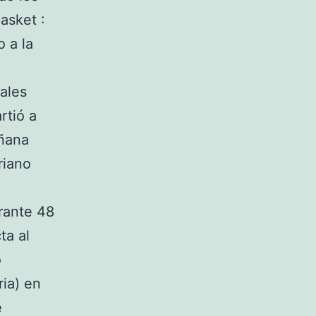
asket :
 a la
vales
rtió a
añana
riano
rante 48
ta al
o
ria) en
e