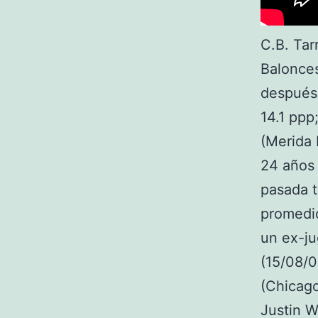
C.B. Tar
Balonces
después 
14.1 ppp
(Merida 
24 años 
pasada 
promedió
un ex-ju
(15/08/0
(Chicago
Justin W