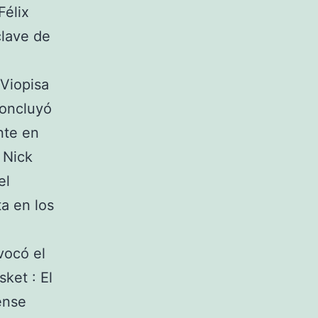
Félix
clave de
 Viopisa
concluyó
nte en
 Nick
el
a en los
vocó el
ket : El
ense