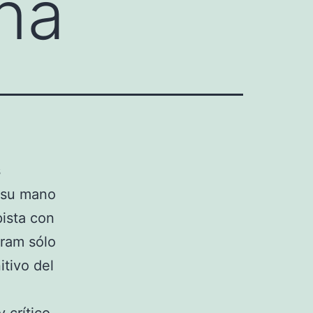
na
s
e su mano
ista con
fram sólo
itivo del