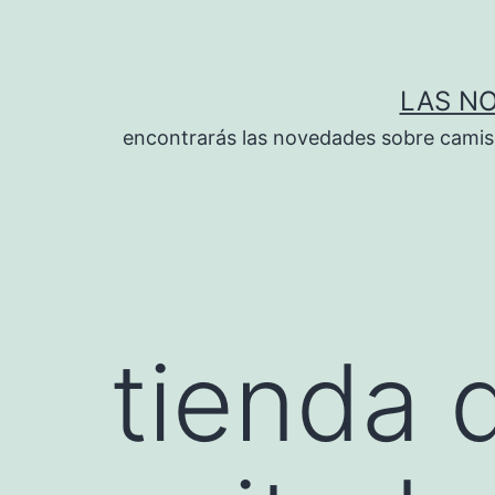
Saltar
al
contenido
LAS N
encontrarás las novedades sobre camise
tienda 