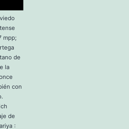
Oviedo
etense
7 mpp;
Ortega
etano de
e la
ronce
bién con
o.
ich
aje de
riya :