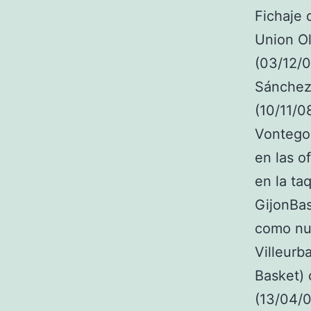
Fichaje 
Union Ol
(03/12/0
Sánchez 
(10/11/0
Vontegoo
en las o
en la taq
GijonBas
como nue
Villeurb
Basket) 
(13/04/0