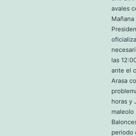
avales c
Mañana l
Presiden
oficiali
necesari
las 12:0
ante el 
Arasa co
problema
horas y 
maleolo 
Balonces
periodo 