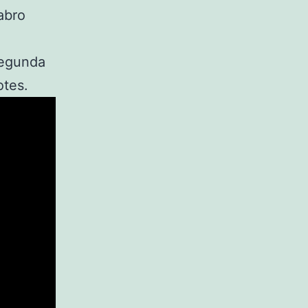
abro
segunda
otes.