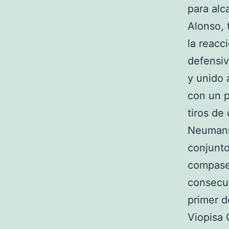
para alc
Alonso, 
la reacc
defensiv
y unido 
con un p
tiros de
Neumann 
conjunto
compases
consecut
primer d
Viopisa 