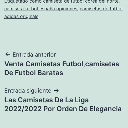
Etiquetado como
camiseta de futbol corea del norte
,
camiseta futbol españa opiniones
,
camisetas de futbol
adidas originals
Navegación
Entrada anterior
Venta Camisetas Futbol,camisetas
de
De Futbol Baratas
entradas
Entrada siguiente
Las Camisetas De La Liga
2022/2022 Por Orden De Elegancia