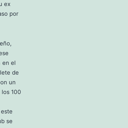
u ex
aso por
seño,
 ese
 en el
plete de
con un
 los 100
 este
ub se