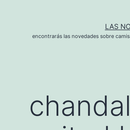
Saltar
al
contenido
LAS N
encontrarás las novedades sobre camise
chandal