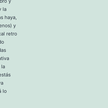
bro y
 la
as haya,
enos) y
al retro
do
das
tiva
 la
estás
va
 lo