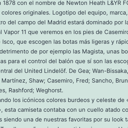
n 1878 con el nombre de Newton Heath L&YR F
 colores originales. Logotipo del equipo, marc
ntro del campo del Madrid estará dominado por l
l Vapor 11 que veremos en los pies de Casemir
 Isco, que escogen las botas más ligeras y rápi
detrimento de por ejemplo las Magista, unas b
as para el control del balón que sí son las esco
entral del United Lindelöf. De Gea; Wan-Bissaka
 Martínez, Shaw; Casemiro, Fred; Sancho, Bru
s, Rashford; Weghorst.
do los icónicos colores burdeos y celeste de 
», esta camiseta contaba con un cuello atado c
 siendo una de nuestras favoritas por su look 