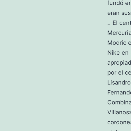
fundó e
eran sus
.. El ce
Mercuria
Modric e
Nike en 
apropiad
por el c
Lisandro
Fernande
Combinan
Villanos
cordones