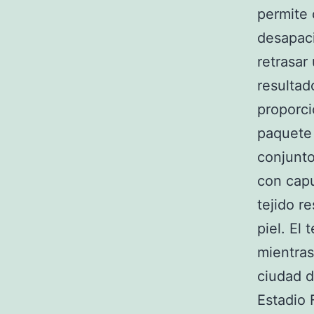
permite 
desapaci
retrasar
resultad
proporci
paquete 
conjunt
con capu
tejido r
piel. El
mientras
ciudad 
Estadio 