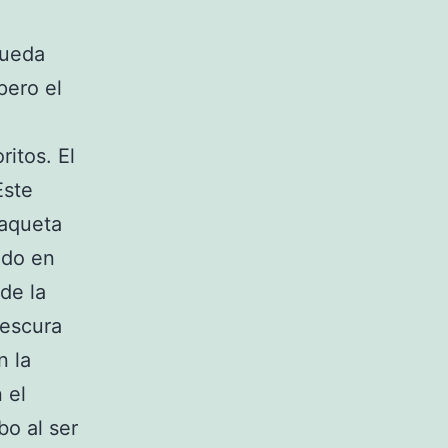
pueda
pero el
itos. El
Este
haqueta
ado en
de la
rescura
n la
 el
bo al ser