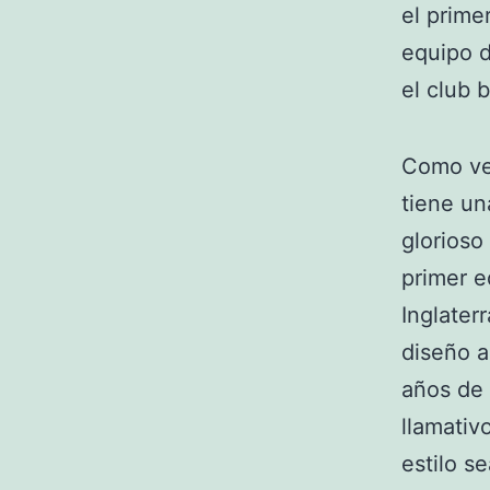
el prime
equipo d
el club 
Como vei
tiene un
glorioso
primer e
Inglater
diseño a
años de 
llamativ
estilo s