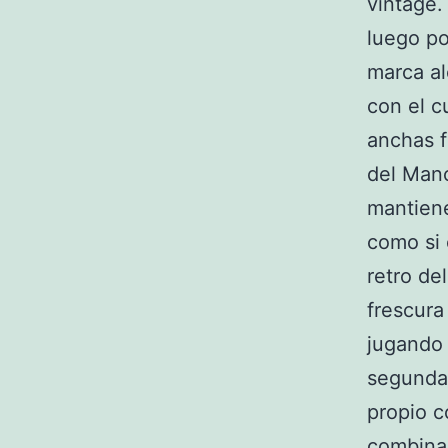
vintage.
luego po
marca al
con el c
anchas f
del Manc
mantiene
como si 
retro de
frescura
jugando 
segunda 
propio c
combinad