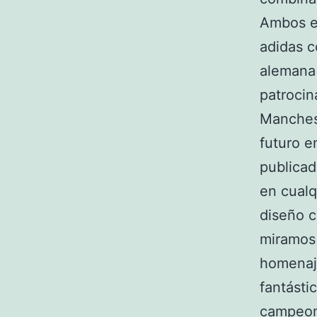
Ambos eq
adidas c
alemana 
patrocin
Manchest
futuro e
publicad
en cualq
diseño c
miramos 
homenaje
fantást
campeon