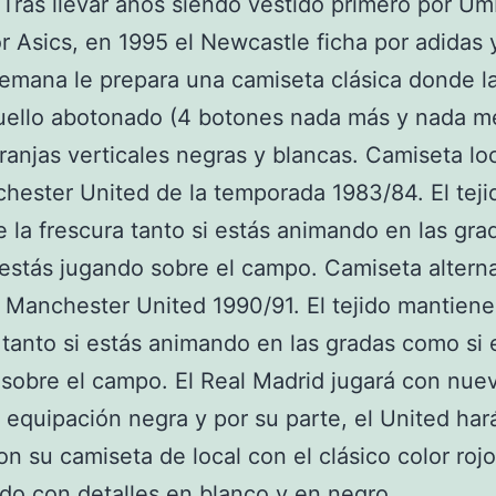
 Tras llevar años siendo vestido primero por Um
r Asics, en 1995 el Newcastle ficha por adidas y
emana le prepara una camiseta clásica donde l
uello abotonado (4 botones nada más y nada m
ranjas verticales negras y blancas. Camiseta loc
hester United de la temporada 1983/84. El teji
 la frescura tanto si estás animando en las gra
estás jugando sobre el campo. Camiseta alterna
l Manchester United 1990/91. El tejido mantiene
 tanto si estás animando en las gradas como si 
sobre el campo. El Real Madrid jugará con nue
equipación negra y por su parte, el United hará
on su camiseta de local con el clásico color rojo
o con detalles en blanco y en negro.