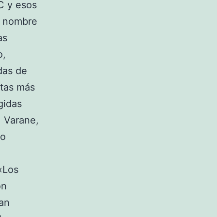
C y esos
a, nombre
as
o,
das de
otas más
gidas
, Varane,
no
«Los
on
tan