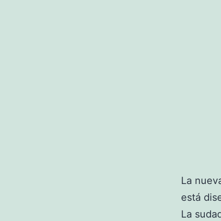
La nuev
está dis
La suda