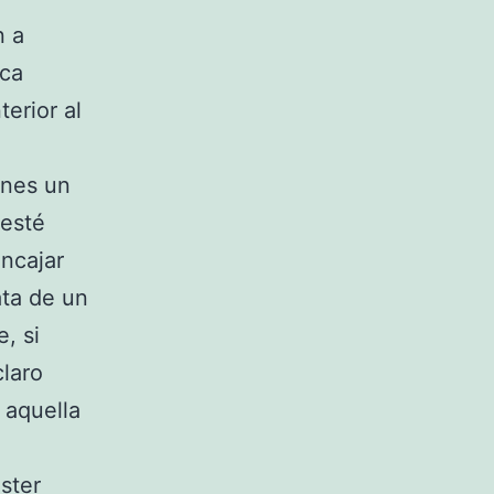
n a
rca
erior al
enes un
 esté
encajar
ata de un
, si
claro
 aquella
ster