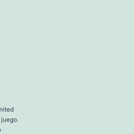
nited
 juego.
e