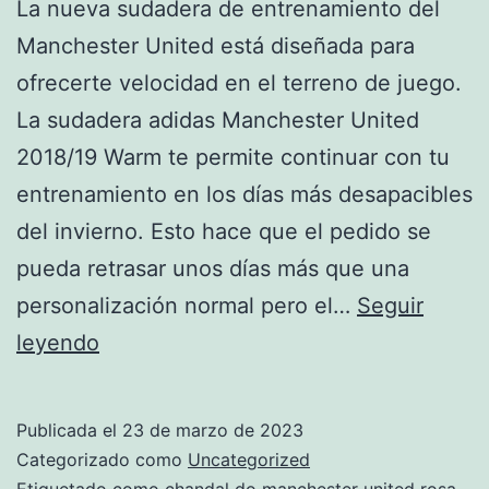
La nueva sudadera de entrenamiento del
Manchester United está diseñada para
ofrecerte velocidad en el terreno de juego.
La sudadera adidas Manchester United
2018/19 Warm te permite continuar con tu
entrenamiento en los días más desapacibles
del invierno. Esto hace que el pedido se
pueda retrasar unos días más que una
personalización normal pero el…
Seguir
chandal
leyendo
rosa
manchester
Publicada el
23 de marzo de 2023
united
Categorizado como
Uncategorized
Etiquetado como
chandal do manchester united rosa
,