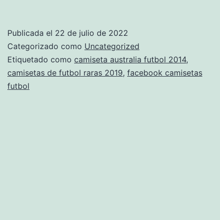
Comprar
Las
Publicada el
22 de julio de 2022
Mejores
Categorizado como
Uncategorized
Camisetas
Etiquetado como
camiseta australia futbol 2014
,
camisetas de futbol raras 2019
,
facebook camisetas
De
futbol
Futbol
2022
>Mejor
Precio
2022