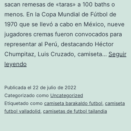
sacan remesas de «taras» a 100 baths o
menos. En la Copa Mundial de Fútbol de
1970 que se llevó a cabo en México, nueve
jugadores cremas fueron convocados para
representar al Perú, destacando Héctor
Chumpitaz, Luis Cruzado, camiseta…
Seguir
≫
leyendo
Comprar
Camisetas
Publicada el
22 de julio de 2022
De
Categorizado como
Uncategorized
Futbol
Etiquetado como
camiseta barakaldo futbol
,
camiseta
futbol valladolid
,
camisetas de futbol tailandia
2022
>Mejor