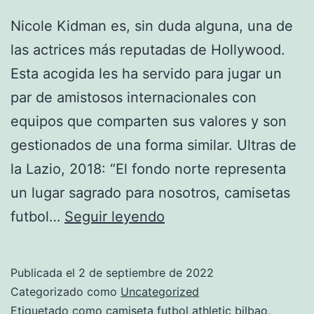
Nicole Kidman es, sin duda alguna, una de
las actrices más reputadas de Hollywood.
Esta acogida les ha servido para jugar un
par de amistosos internacionales con
equipos que comparten sus valores y son
gestionados de una forma similar. Ultras de
la Lazio, 2018: “El fondo norte representa
un lugar sagrado para nosotros, camisetas
diseo
futbol…
Seguir leyendo
camisetas
equipos
Publicada el
2 de septiembre de 2022
futbol
Categorizado como
Uncategorized
Etiquetado como
camiseta futbol athletic bilbao
,