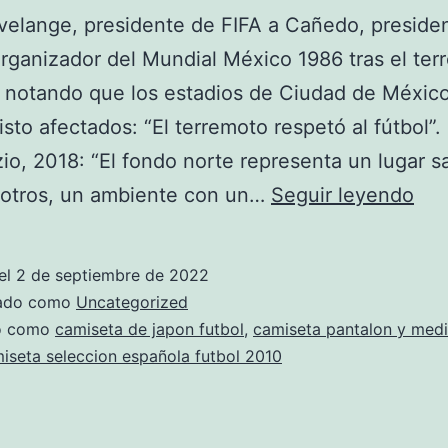
elange, presidente de FIFA a Cañedo, preside
rganizador del Mundial México 1986 tras el ter
 notando que los estadios de Ciudad de Méxic
isto afectados: “El terremoto respetó al fútbol”. 
zio, 2018: “El fondo norte representa un lugar 
cam
sotros, un ambiente con un…
Seguir leyendo
de
nik
el
2 de septiembre de 2022
de
zado como
Uncategorized
fut
do como
camiseta de japon futbol
,
camiseta pantalon y med
iseta seleccion española futbol 2010