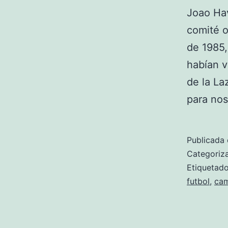
Joao Hav
comité o
de 1985,
habían v
de la La
para no
Publicada 
Categori
Etiqueta
futbol
,
cam