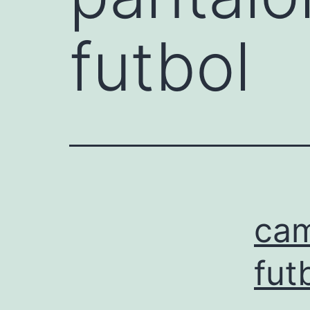
futbol
cam
fut