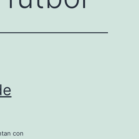
de
ntan con