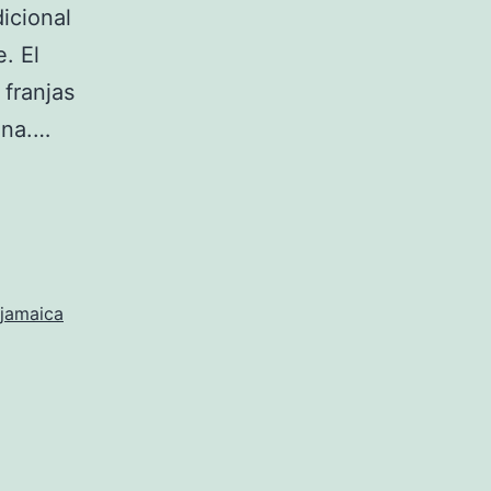
dicional
. El
 franjas
iana.…
 jamaica