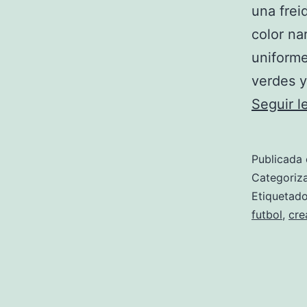
una frei
color na
uniforme
verdes y
Seguir 
Publicada 
Categori
Etiqueta
futbol
,
cre