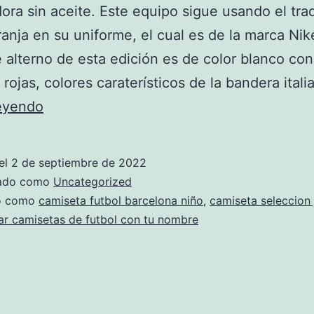
dora sin aceite. Este equipo sigue usando el tra
ranja en su uniforme, el cual es de la marca Nike
 alterno de esta edición es de color blanco con
 rojas, colores caraterísticos de la bandera ital
comprar
leyendo
replica
de
el
2 de septiembre de 2022
camisetas
zado como
Uncategorized
de
do como
camiseta futbol barcelona niño
,
camiseta seleccion
ar camisetas de futbol con tu nombre
equipos
de
futbol