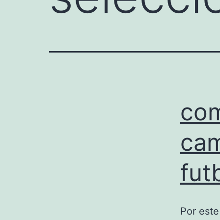
com
cam
fut
Por este