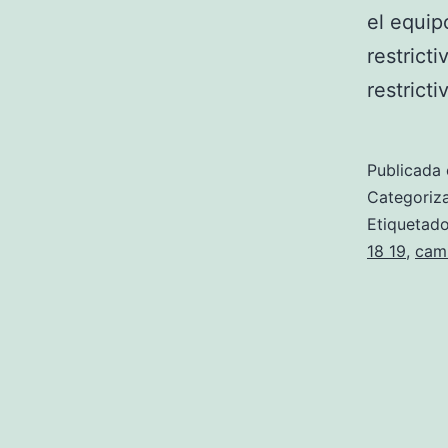
el equip
restrict
restrict
Publicada 
Categori
Etiqueta
18 19
,
cami