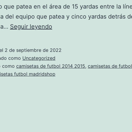
o que patea en el área de 15 yardas entre la lín
iva del equipo que patea y cinco yardas detrás de
equipacion
iva…
Seguir leyendo
real
madrid
el
2 de septiembre de 2022
2019
zado como
Uncategorized
barata
do como
camisetas de futbol 2014 2015
,
camisetas de futbol
setas futbol madridshop