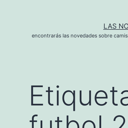
Saltar
al
contenido
LAS N
encontrarás las novedades sobre camise
Etiquet
futbol 