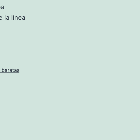
ea
 la línea
 baratas