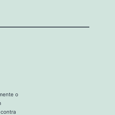
amente o
n
 contra