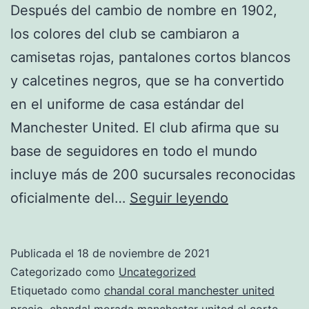
Después del cambio de nombre en 1902,
los colores del club se cambiaron a
camisetas rojas, pantalones cortos blancos
y calcetines negros, que se ha convertido
en el uniforme de casa estándar del
Manchester United. El club afirma que su
base de seguidores en todo el mundo
incluye más de 200 sucursales reconocidas
serigrafia
oficialmente del…
Seguir leyendo
chandals
del
Publicada el
18 de noviembre de 2021
manchester
Categorizado como
Uncategorized
united
Etiquetado como
chandal coral manchester united
precio
,
chandal morada manchester united el corte