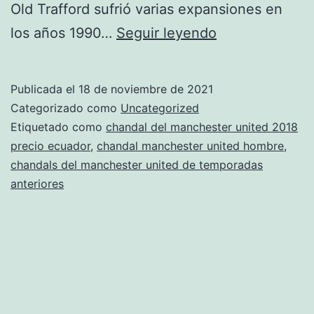
Old Trafford sufrió varias expansiones en
tienda
los años 1990…
Seguir leyendo
oficial
manchester
Publicada el
18 de noviembre de 2021
united
Categorizado como
Uncategorized
en
Etiquetado como
chandal del manchester united 2018
precio ecuador
,
chandal manchester united hombre
,
malaga
chandals del manchester united de temporadas
anteriores