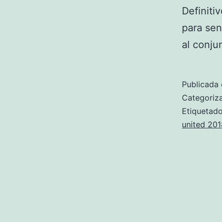
Definiti
para sen
al conju
Publicada 
Categori
Etiqueta
united 201