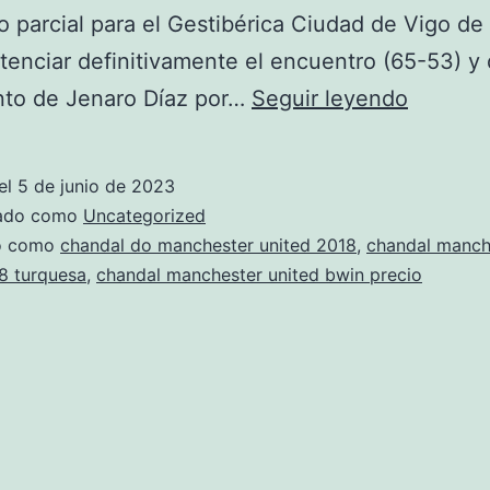
vo parcial para el Gestibérica Ciudad de Vigo de
tenciar definitivamente el encuentro (65-53) y
tienda
nto de Jenaro Díaz por…
Seguir leyendo
manche
united
el
5 de junio de 2023
en
zado como
Uncategorized
gran
do como
chandal do manchester united 2018
,
chandal manch
8 turquesa
,
chandal manchester united bwin precio
via