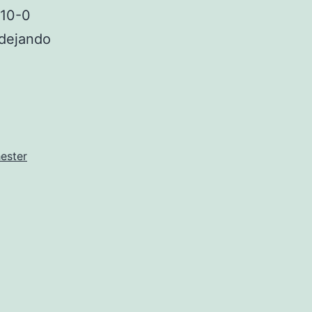
 10-0
 dejando
ster
ester