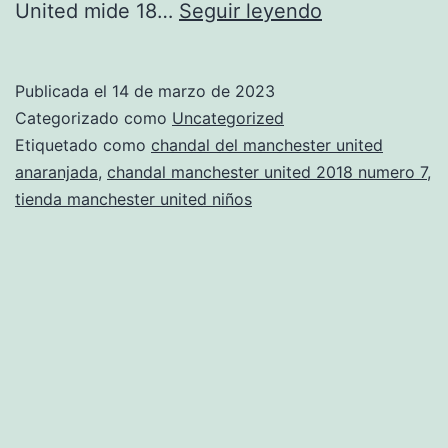
chandal
United mide 18…
Seguir leyendo
del
manchester
Publicada el
14 de marzo de 2023
united
Categorizado como
Uncategorized
mercadolibre
Etiquetado como
chandal del manchester united
anaranjada
,
chandal manchester united 2018 numero 7
,
colombia
tienda manchester united niños