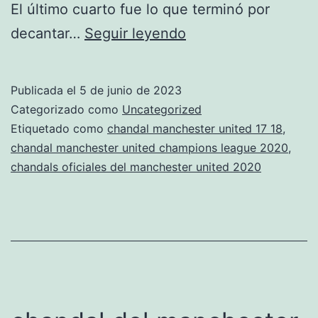
El último cuarto fue lo que terminó por
chandals
decantar…
Seguir leyendo
del
manchester
Publicada el
5 de junio de 2023
united
Categorizado como
Uncategorized
amazon
Etiquetado como
chandal manchester united 17 18
,
chandal manchester united champions league 2020
,
chandals oficiales del manchester united 2020