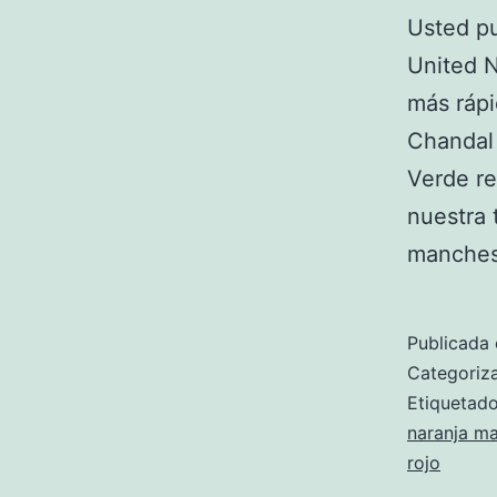
Usted p
United N
más rápi
Chandal
Verde re
nuestra 
manches
Publicada 
Categori
Etiqueta
naranja m
rojo