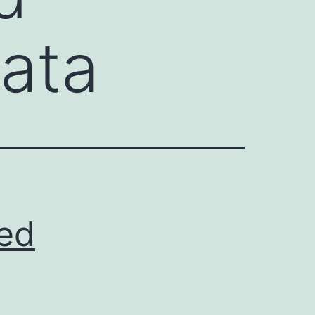
ata
ted