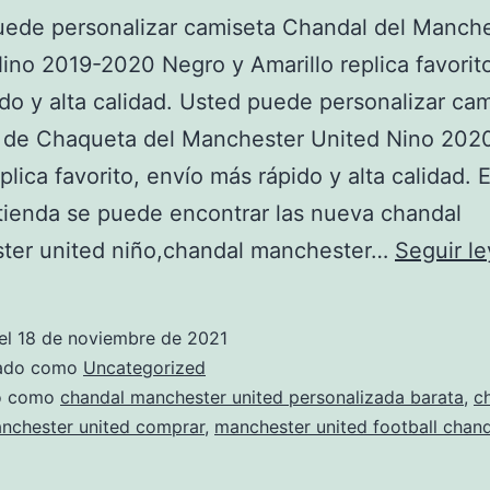
uede personalizar camiseta Chandal del Manch
ino 2019-2020 Negro y Amarillo replica favorit
do y alta calidad. Usted puede personalizar ca
 de Chaqueta del Manchester United Nino 202
plica favorito, envío más rápido y alta calidad. 
tienda se puede encontrar las nueva chandal
ter united niño,chandal manchester…
Seguir l
el
18 de noviembre de 2021
zado como
Uncategorized
do como
chandal manchester united personalizada barata
,
c
anchester united comprar
,
manchester united football chand