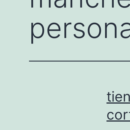
persona
tie
cor