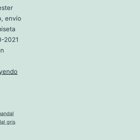
ester
o, envío
miseta
0-2021
En
tienda
eyendo
manchester
united
corte
ingles
handal
al gris