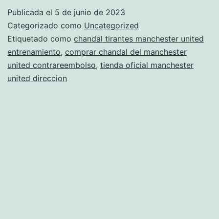
ma
Publicada el
5 de junio de 2023
uni
Categorizado como
Uncategorized
20
Etiquetado como
chandal tirantes manchester united
entrenamiento
,
comprar chandal del manchester
united contrareembolso
,
tienda oficial manchester
united direccion