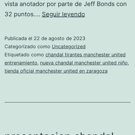
vista anotador por parte de Jeff Bonds con
chandals
32 puntos.…
Seguir leyendo
del
manchester
Publicada el
22 de agosto de 2023
united
Categorizado como
Uncategorized
para
Etiquetado como
chandal tirantes manchester united
entrenamiento
,
nueva chandal manchester united niño
,
mujer
tienda oficial manchester united en zaragoza