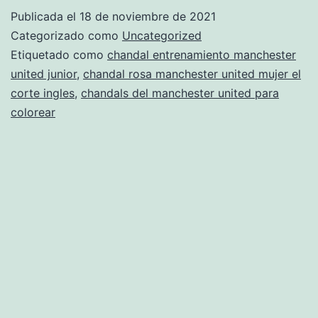
manchest
Publicada el
18 de noviembre de 2021
united
Categorizado como
Uncategorized
de
Etiquetado como
chandal entrenamiento manchester
united junior
,
chandal rosa manchester united mujer el
chicas
corte ingles
,
chandals del manchester united para
colorear