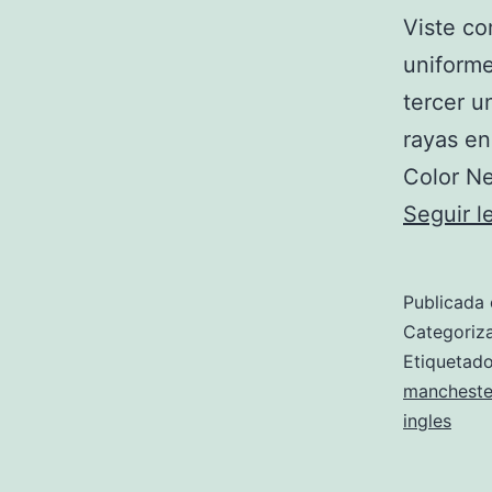
Viste co
uniforme
tercer u
rayas en
Color Ne
Seguir 
Publicada 
Categori
Etiqueta
mancheste
ingles