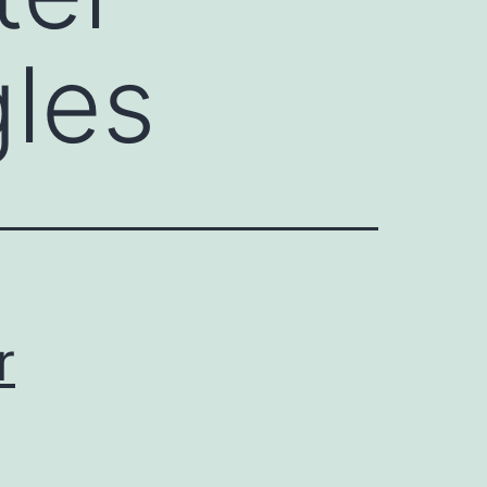
gles
r