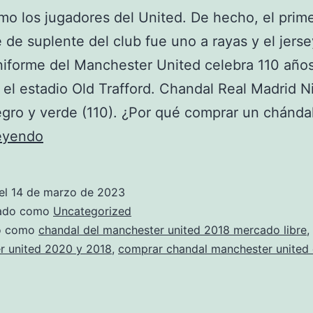
mo los jugadores del United. De hecho, el prim
 de suplente del club fue uno a rayas y el jerse
niforme del Manchester United celebra 110 años
 el estadio Old Trafford. Chandal Real Madrid N
gro y verde (110). ¿Por qué comprar un chánda
chandal
leyendo
del
manchester
el
14 de marzo de 2023
united
zado como
Uncategorized
mercadolibre
do como
chandal del manchester united 2018 mercado libre
,
r united 2020 y 2018
,
comprar chandal manchester united 