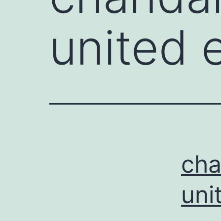
united e
cha
uni