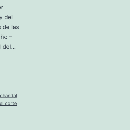
er
y del
 de las
iño –
l del…
chandal
el corte