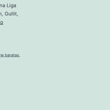
na Liga
, Gullit,
Diseñar
do
Camisetas
De
Futbol
–
ine baratas
,
Ekipazo
Futbol