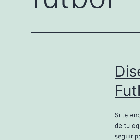
Dis
Fut
Si te en
de tu eq
seguir p