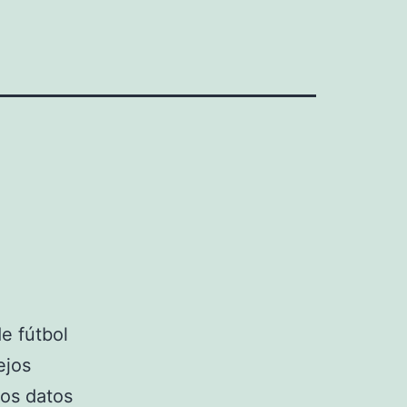
e fútbol
ejos
nos datos