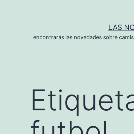
Saltar
al
contenido
LAS N
encontrarás las novedades sobre camise
Etiquet
futbol