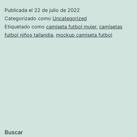
Futbol
Publicada el
22 de julio de 2022
Tailandia
Categorizado como
Uncategorized
–
Etiquetado como
camiseta futbol mujer
,
camisetas
futbol niños tailandia
,
mockup camiseta futbol
Www.futbolmaniacos.com
Buscar