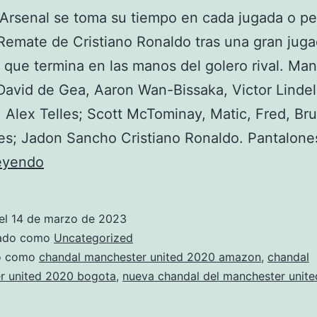
 Arsenal se toma su tiempo en cada jugada o pe
Remate de Cristiano Ronaldo tras una gran jug
 que termina en las manos del golero rival. Ma
David de Gea, Aaron Wan-Bissaka, Victor Lindel
 Alex Telles; Scott McTominay, Matic, Fred, Br
es; Jadon Sancho Cristiano Ronaldo. Pantalon
replica
leyendo
nueva
chandal
el
14 de marzo de 2023
del
zado como
Uncategorized
manchester
do como
chandal manchester united 2020 amazon
,
chandal
r united 2020 bogota
,
nueva chandal del manchester unite
united