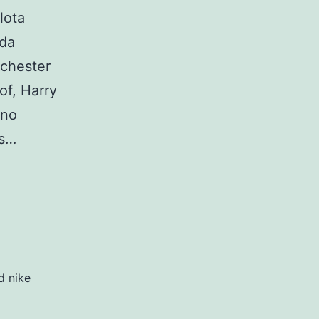
lota
ada
nchester
of, Harry
uno
es…
d nike