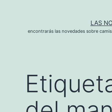
Saltar
al
contenido
LAS N
encontrarás las novedades sobre camise
Etiquet
del man