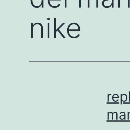
nike
rep
man