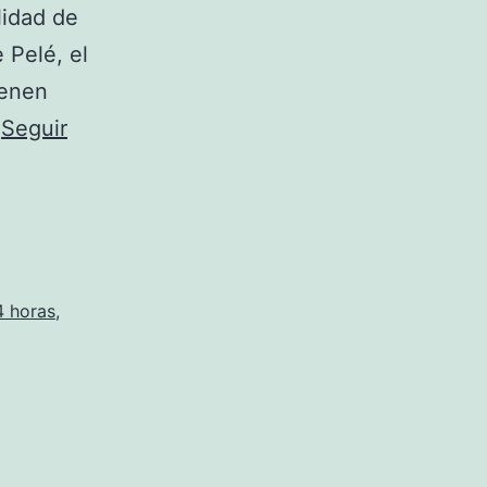
lidad de
 Pelé, el
ienen
…
Seguir
4 horas
,