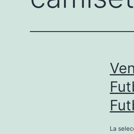
Ven
Fut
Fut
La selec