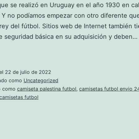
e se realizó en Uruguay en el año 1930 en ca
. Y no podíamos empezar con otro diferente que
rey del fútbol. Sitios web de Internet también t
e seguridad básica en su adquisición y deben
Venta
Camisetas
Futbol,camisetas
el
22 de julio de 2022
De
zado como
Uncategorized
Futbol
do como
camiseta palestina futbol
,
camisetas futbol envio 2
camisetas futbol
Baratas