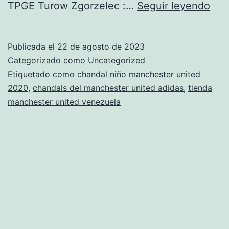
cha
TPGE Turow Zgorzelec :…
Seguir leyendo
man
uni
Publicada el
22 de agosto de 2023
seg
Categorizado como
Uncategorized
equ
Etiquetado como
chandal niño manchester united
2020
,
chandals del manchester united adidas
,
tienda
202
manchester united venezuela