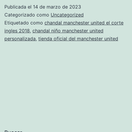
u
Publicada el
14 de marzo de 2023
2
Categorizado como
Uncategorized
el
Etiquetado como
chandal manchester united el corte
ingles 2018
,
chandal niño manchester united
c
personalizada
,
tienda oficial del manchester united
i