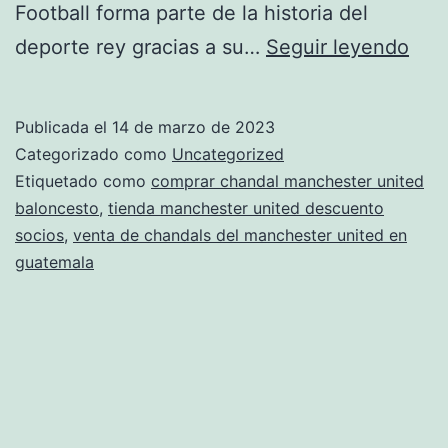
Football forma parte de la historia del
cha
deporte rey gracias a su…
Seguir leyendo
man
unit
Publicada el
14 de marzo de 2023
terc
Categorizado como
Uncategorized
equ
Etiquetado como
comprar chandal manchester united
baloncesto
,
tienda manchester united descuento
201
socios
,
venta de chandals del manchester united en
guatemala