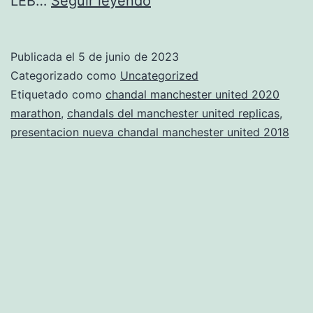
LEB…
Seguir leyendo
manchester
united
Publicada el
5 de junio de 2023
mujer
Categorizado como
Uncategorized
peru
Etiquetado como
chandal manchester united 2020
marathon
,
chandals del manchester united replicas
,
presentacion nueva chandal manchester united 2018