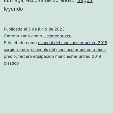
Iturriaga, escolta de 20 años…
Seguir
tienda
leyendo
oficial
manchester
Publicada el
5 de junio de 2023
united
Categorizado como
Uncategorized
df
Etiquetado como
chandal del manchester united 2018
sergio ramos
,
chandals del manchester united a buen
precio
,
tercera equipacion manchester united 2019
plastico