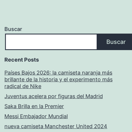
Buscar
Buscar
Recent Posts
Países Bajos 2026: la camiseta naranja más
brillante de la historia y el experimento más
radical de Nike
Juventus acelera por figuras del Madrid
Saka Brilla en la Premier
Messi Embajador Mundial
nueva camiseta Manchester United 2024