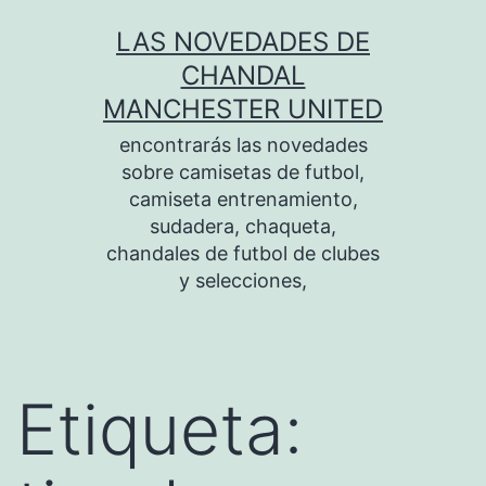
Saltar
LAS NOVEDADES DE
al
CHANDAL
contenido
MANCHESTER UNITED
encontrarás las novedades
sobre camisetas de futbol,
camiseta entrenamiento,
sudadera, chaqueta,
chandales de futbol de clubes
y selecciones,
Etiqueta: