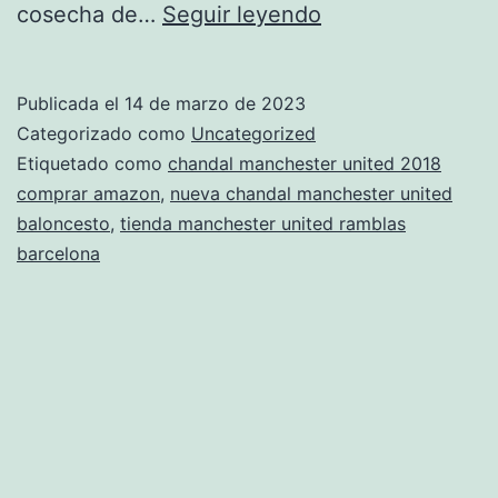
chandal
cosecha de…
Seguir leyendo
manchester
united
Publicada el
14 de marzo de 2023
2018
Categorizado como
Uncategorized
champions
Etiquetado como
chandal manchester united 2018
comprar amazon
,
nueva chandal manchester united
league
baloncesto
,
tienda manchester united ramblas
barcelona